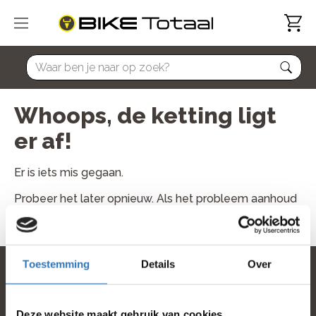
home
Whoops, de ketting ligt
er af!
Er is iets mis gegaan.
Probeer het later opnieuw. Als het probleem aanhoud
neem dan contact met ons op.
Toestemming
Details
Over
home
Deze website maakt gebruik van cookies