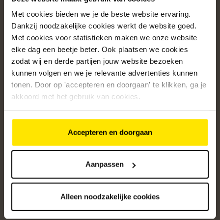
Met cookies bieden we je de beste website ervaring.
Populaire categorieën
Dankzij noodzakelijke cookies werkt de website goed.
Onze service
Met cookies voor statistieken maken we onze website
elke dag een beetje beter. Ook plaatsen we cookies
Klantenservice
zodat wij en derde partijen jouw website bezoeken
kunnen volgen en we je relevante advertenties kunnen
Over ons
tonen. Door op 'accepteren en doorgaan' te klikken, ga je
/5
akkoord met het gebruik van cookies.
4.8
12613
beoordelingen
Accepteren en doorgaan
Altijd op de hoogte van onze acties
Ontvang de beste aanbiedingen en persoonlijk advies.
Aanpassen
Aanmelden
Alleen noodzakelijke cookies