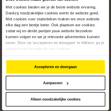
Met cookies bieden we je de beste website ervaring.
Populaire categorieën
Dankzij noodzakelijke cookies werkt de website goed.
Onze service
Met cookies voor statistieken maken we onze website
elke dag een beetje beter. Ook plaatsen we cookies
Klantenservice
zodat wij en derde partijen jouw website bezoeken
kunnen volgen en we je relevante advertenties kunnen
Over ons
tonen. Door op 'accepteren en doorgaan' te klikken, ga je
/5
akkoord met het gebruik van cookies.
4.8
12459
beoordelingen
Accepteren en doorgaan
Altijd op de hoogte van onze acties
Ontvang de beste aanbiedingen en persoonlijk advies.
Aanpassen
Aanmelden
Alleen noodzakelijke cookies