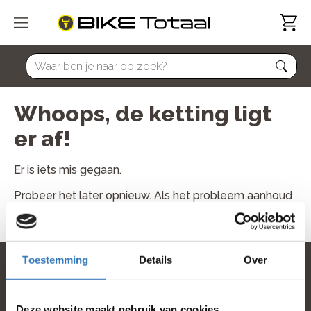
home
Whoops, de ketting ligt
er af!
Er is iets mis gegaan.
Probeer het later opnieuw. Als het probleem aanhoud
neem dan contact met ons op.
Toestemming
Details
Over
home
Deze website maakt gebruik van cookies