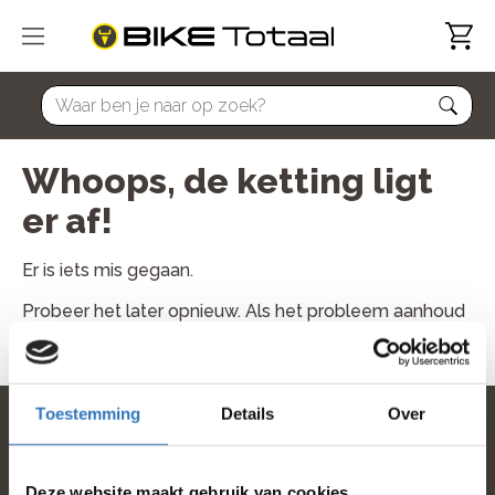
home
Whoops, de ketting ligt
er af!
Er is iets mis gegaan.
Probeer het later opnieuw. Als het probleem aanhoud
neem dan contact met ons op.
Toestemming
Details
Over
home
Deze website maakt gebruik van cookies