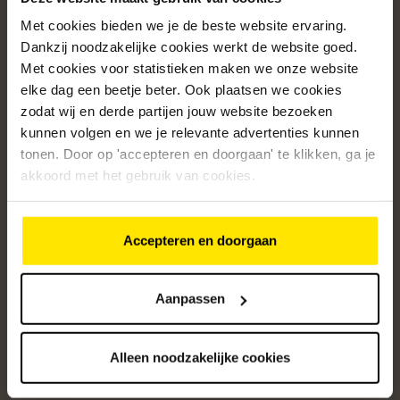
Met cookies bieden we je de beste website ervaring.
Populaire categorieën
Dankzij noodzakelijke cookies werkt de website goed.
Onze service
Met cookies voor statistieken maken we onze website
elke dag een beetje beter. Ook plaatsen we cookies
Klantenservice
zodat wij en derde partijen jouw website bezoeken
kunnen volgen en we je relevante advertenties kunnen
Over ons
tonen. Door op 'accepteren en doorgaan' te klikken, ga je
/5
akkoord met het gebruik van cookies.
4.8
12517
beoordelingen
Accepteren en doorgaan
Altijd op de hoogte van onze acties
Ontvang de beste aanbiedingen en persoonlijk advies.
Aanpassen
Aanmelden
Alleen noodzakelijke cookies