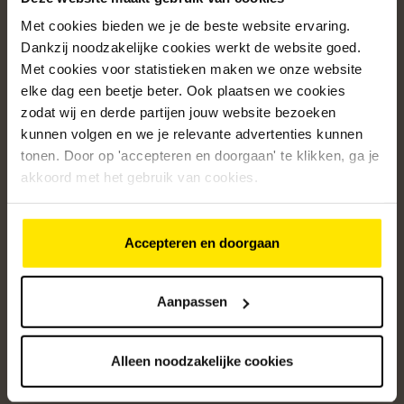
Met cookies bieden we je de beste website ervaring.
Populaire categorieën
Dankzij noodzakelijke cookies werkt de website goed.
Onze service
Met cookies voor statistieken maken we onze website
elke dag een beetje beter. Ook plaatsen we cookies
Klantenservice
zodat wij en derde partijen jouw website bezoeken
kunnen volgen en we je relevante advertenties kunnen
Over ons
tonen. Door op 'accepteren en doorgaan' te klikken, ga je
/5
akkoord met het gebruik van cookies.
4.8
12361
beoordelingen
Accepteren en doorgaan
Altijd op de hoogte van onze acties
Ontvang de beste aanbiedingen en persoonlijk advies.
Aanpassen
Aanmelden
Alleen noodzakelijke cookies