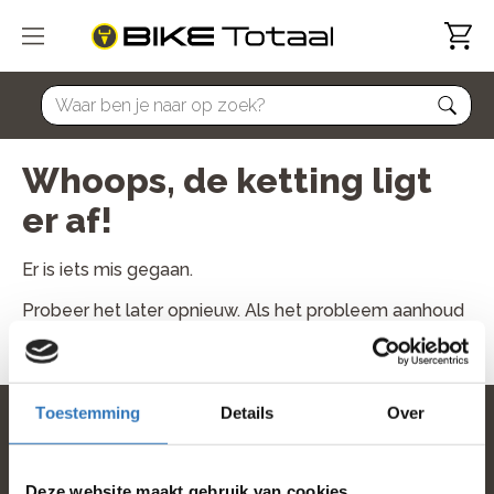
home
Whoops, de ketting ligt
er af!
Er is iets mis gegaan.
Probeer het later opnieuw. Als het probleem aanhoud
neem dan contact met ons op.
Toestemming
Details
Over
home
Deze website maakt gebruik van cookies