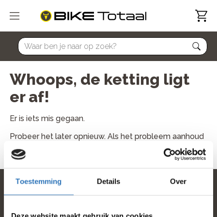
home
Whoops, de ketting ligt
er af!
Er is iets mis gegaan.
Probeer het later opnieuw. Als het probleem aanhoud
neem dan contact met ons op.
Toestemming
Details
Over
home
Deze website maakt gebruik van cookies