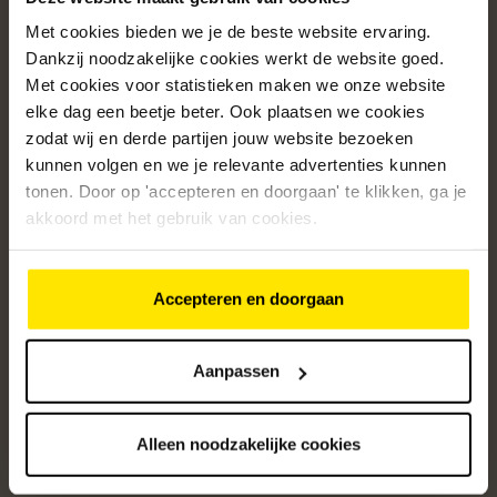
Met cookies bieden we je de beste website ervaring.
Populaire categorieën
Dankzij noodzakelijke cookies werkt de website goed.
Onze service
Met cookies voor statistieken maken we onze website
elke dag een beetje beter. Ook plaatsen we cookies
Klantenservice
zodat wij en derde partijen jouw website bezoeken
kunnen volgen en we je relevante advertenties kunnen
Over ons
tonen. Door op 'accepteren en doorgaan' te klikken, ga je
/5
akkoord met het gebruik van cookies.
4.8
12361
beoordelingen
Accepteren en doorgaan
Altijd op de hoogte van onze acties
Ontvang de beste aanbiedingen en persoonlijk advies.
Aanpassen
Aanmelden
Alleen noodzakelijke cookies