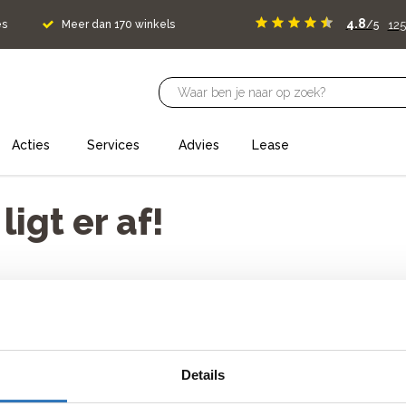
4.8
125
es
Meer dan 170 winkels
/5
Acties
Services
Advies
Lease
igt er af!
oud neem dan contact met ons op.
Details