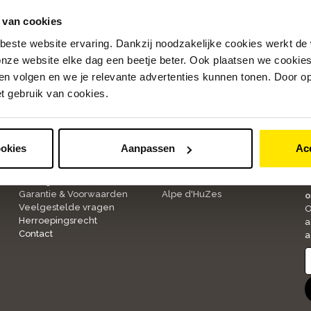
 van cookies
beste website ervaring. Dankzij noodzakelijke cookies werkt de
nze website elke dag een beetje beter. Ook plaatsen we cookies 
n volgen en we je relevante advertenties kunnen tonen. Door op
et gebruik van cookies.
Klantenservice
Over ons
ookies
Aanpassen
Ac
1
Bestellen & Betalen
Onze winkels
Bezorgen & Retourneren
Werken bij Bike Totaal
A
Garantie & Voorwaarden
Alpe d'HuZes
o
Veelgestelde vragen
O
Herroepingsrecht
a
Contact
a