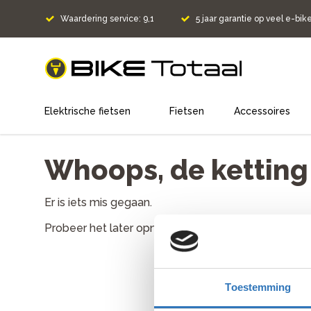
Waardering service: 9,1
5 jaar garantie op veel e-bik
home
Elektrische fietsen
Fietsen
Accessoires
Whoops, de ketting l
Er is iets mis gegaan.
Probeer het later opnieuw. Als het probleem aanh
Toestemming