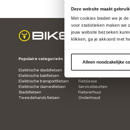
Deze website maakt gebruik
Met cookies bieden we je de 
voor statistieken maken we o
jouw website bezoeken kunne
klikken, ga je akkoord met h
home
Populaire categorieën
Onze service
Alleen noodzakelijke c
Elektrische stadsfietsen
Fietspaspoort
Elektrische bakfietsen
Verzekering
Elektrische transportfietsen
Fietslease
Elektrische damesfietsen
Servicebeurten
Stadsfietsen
Fietsverhuur
Tweedehands fietsen
Onderhoud