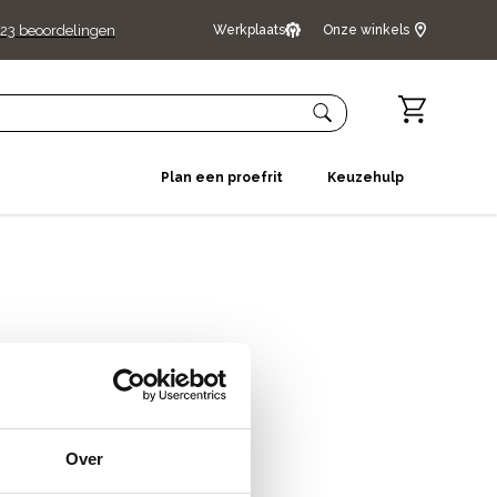
23
beoordelingen
Werkplaats
Onze winkels
Plan een proefrit
Keuzehulp
Over