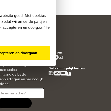
 website goed. Met cookies
zodat wij en derde partijen
 'accepteren en doorgaan' te
/5
4.8
Volg ons
cepteren en doorgaan
2523
beoordelingen
instagram
facebook
youtube
- new window
- new window
- new window
ltijd op de hoogte van
Betaalmogelijkheden
nze acties
ntvang de beste
anbiedingen en persoonlijk
dvies.
Aanmelden