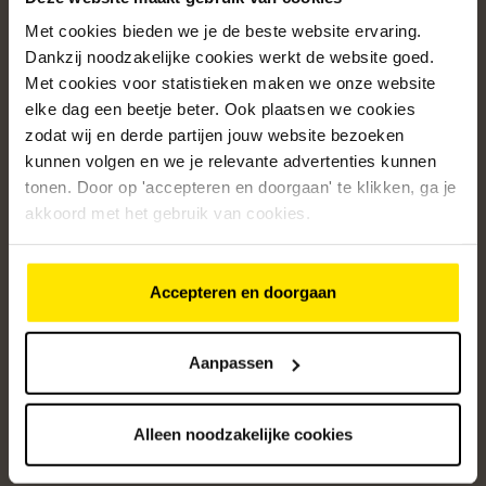
Met cookies bieden we je de beste website ervaring.
Populaire categorieën
Dankzij noodzakelijke cookies werkt de website goed.
Onze service
Met cookies voor statistieken maken we onze website
elke dag een beetje beter. Ook plaatsen we cookies
Klantenservice
zodat wij en derde partijen jouw website bezoeken
kunnen volgen en we je relevante advertenties kunnen
Over ons
tonen. Door op 'accepteren en doorgaan' te klikken, ga je
/5
akkoord met het gebruik van cookies.
4.8
12595
beoordelingen
Accepteren en doorgaan
Altijd op de hoogte van onze acties
Ontvang de beste aanbiedingen en persoonlijk advies.
Aanpassen
Aanmelden
Alleen noodzakelijke cookies