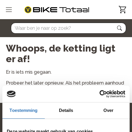
home
Whoops, de ketting ligt
er af!
Er is iets mis gegaan.
Probeer het later opnieuw. Als het probleem aanhoud
neem dan contact met ons op.
Toestemming
Details
Over
home
Deze website maakt gebruik van cookies