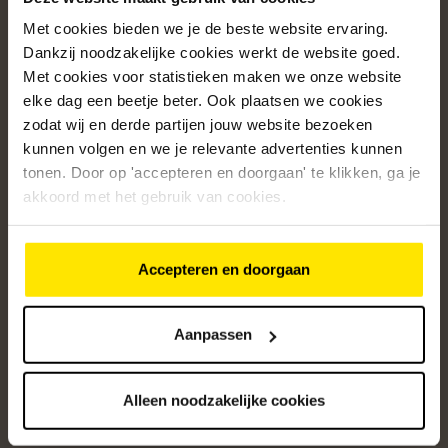
Met cookies bieden we je de beste website ervaring.
Populaire categorieën
Dankzij noodzakelijke cookies werkt de website goed.
Onze service
Met cookies voor statistieken maken we onze website
elke dag een beetje beter. Ook plaatsen we cookies
Klantenservice
zodat wij en derde partijen jouw website bezoeken
kunnen volgen en we je relevante advertenties kunnen
Over ons
tonen. Door op 'accepteren en doorgaan' te klikken, ga je
/5
akkoord met het gebruik van cookies.
4.8
12572
beoordelingen
Accepteren en doorgaan
Altijd op de hoogte van onze acties
Ontvang de beste aanbiedingen en persoonlijk advies.
Aanpassen
Aanmelden
Alleen noodzakelijke cookies