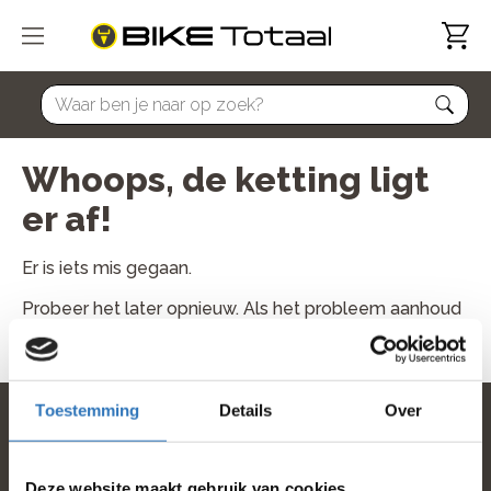
home
Whoops, de ketting ligt
er af!
Er is iets mis gegaan.
Probeer het later opnieuw. Als het probleem aanhoud
neem dan contact met ons op.
Toestemming
Details
Over
home
Deze website maakt gebruik van cookies