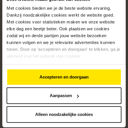
Met cookies bieden we je de beste website ervaring.
Populaire categorieën
Dankzij noodzakelijke cookies werkt de website goed.
Onze service
Met cookies voor statistieken maken we onze website
elke dag een beetje beter. Ook plaatsen we cookies
Klantenservice
zodat wij en derde partijen jouw website bezoeken
kunnen volgen en we je relevante advertenties kunnen
Over ons
tonen. Door op 'accepteren en doorgaan' te klikken, ga je
/5
akkoord met het gebruik van cookies.
4.8
12485
beoordelingen
Accepteren en doorgaan
Altijd op de hoogte van onze acties
Ontvang de beste aanbiedingen en persoonlijk advies.
Aanpassen
Aanmelden
Alleen noodzakelijke cookies