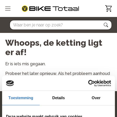
home
Whoops, de ketting ligt
er af!
Er is iets mis gegaan.
Probeer het later opnieuw. Als het probleem aanhoud
neem dan contact met ons op.
Toestemming
Details
Over
home
Deze website maakt gebruik van cookies