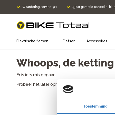
Waardering service: 9,1
5 jaar garantie op veel e-bik
home
Elektrische fietsen
Fietsen
Accessoires
Whoops, de ketting l
Er is iets mis gegaan.
Probeer het later opnieuw. Als het probleem aanh
Toestemming