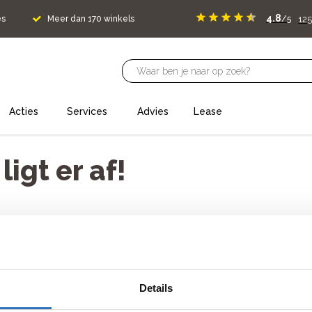
4.8
125
es
Meer dan 170 winkels
/5
Acties
Services
Advies
Lease
igt er af!
oud neem dan contact met ons op.
Details