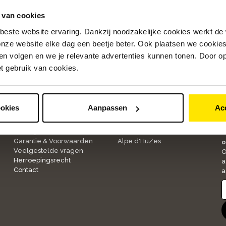
 van cookies
beste website ervaring. Dankzij noodzakelijke cookies werkt de
nze website elke dag een beetje beter. Ook plaatsen we cookies 
n volgen en we je relevante advertenties kunnen tonen. Door op
et gebruik van cookies.
Klantenservice
Over ons
ookies
Aanpassen
Ac
1
Bestellen & Betalen
Onze winkels
Bezorgen & Retourneren
Werken bij Bike Totaal
A
Garantie & Voorwaarden
Alpe d'HuZes
o
Veelgestelde vragen
O
Herroepingsrecht
a
Contact
a