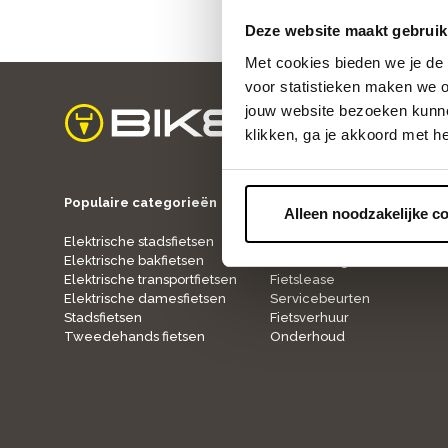
Deze website maakt gebruik
Met cookies bieden we je de 
voor statistieken maken we o
jouw website bezoeken kunne
klikken, ga je akkoord met h
home
Populaire categorieën
Onze service
Alleen noodzakelijke c
Elektrische stadsfietsen
Fietspaspoort
Elektrische bakfietsen
Verzekering
Elektrische transportfietsen
Fietslease
Elektrische damesfietsen
Servicebeurten
Stadsfietsen
Fietsverhuur
Tweedehands fietsen
Onderhoud