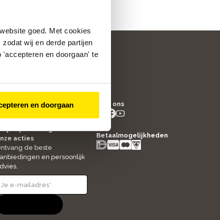
 website goed. Met cookies
zodat wij en derde partijen
 'accepteren en doorgaan' te
/5
4.8
Volg ons
cepteren en doorgaan
2517
beoordelingen
instagram
facebook
youtube
- new window
- new window
- new window
ltijd op de hoogte van
Betaalmogelijkheden
nze acties
ntvang de beste
anbiedingen en persoonlijk
dvies.
Aanmelden