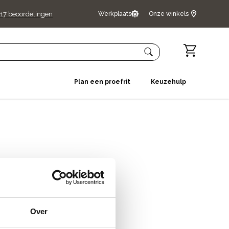
17
beoordelingen
Werkplaats
Onze winkels
Plan een proefrit
Keuzehulp
Over