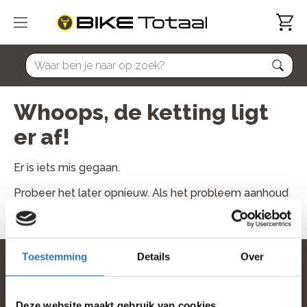
home
Whoops, de ketting ligt
er af!
Er is iets mis gegaan.
Probeer het later opnieuw. Als het probleem aanhoud
neem dan contact met ons op.
Toestemming
Details
Over
home
Deze website maakt gebruik van cookies