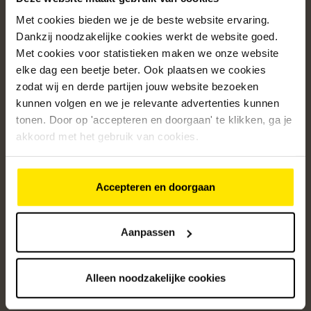
Met cookies bieden we je de beste website ervaring.
Populaire categorieën
Dankzij noodzakelijke cookies werkt de website goed.
Onze service
Met cookies voor statistieken maken we onze website
elke dag een beetje beter. Ook plaatsen we cookies
Klantenservice
zodat wij en derde partijen jouw website bezoeken
kunnen volgen en we je relevante advertenties kunnen
Over ons
tonen. Door op 'accepteren en doorgaan' te klikken, ga je
/5
akkoord met het gebruik van cookies.
4.8
12427
beoordelingen
Accepteren en doorgaan
Altijd op de hoogte van onze acties
Ontvang de beste aanbiedingen en persoonlijk advies.
Aanpassen
Aanmelden
Alleen noodzakelijke cookies