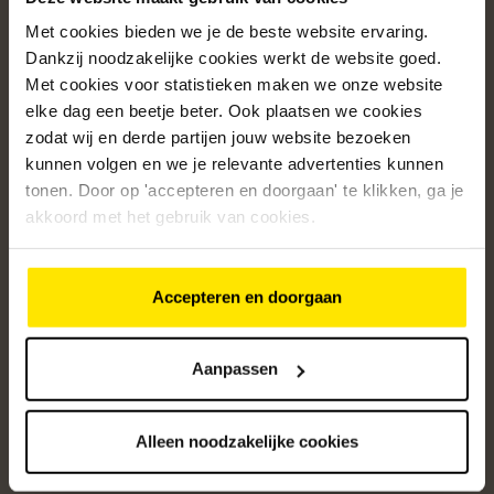
Met cookies bieden we je de beste website ervaring.
Populaire categorieën
Dankzij noodzakelijke cookies werkt de website goed.
Onze service
Met cookies voor statistieken maken we onze website
elke dag een beetje beter. Ook plaatsen we cookies
Klantenservice
zodat wij en derde partijen jouw website bezoeken
kunnen volgen en we je relevante advertenties kunnen
Over ons
tonen. Door op 'accepteren en doorgaan' te klikken, ga je
/5
akkoord met het gebruik van cookies.
4.8
12485
beoordelingen
Accepteren en doorgaan
Altijd op de hoogte van onze acties
Ontvang de beste aanbiedingen en persoonlijk advies.
Aanpassen
Aanmelden
Alleen noodzakelijke cookies