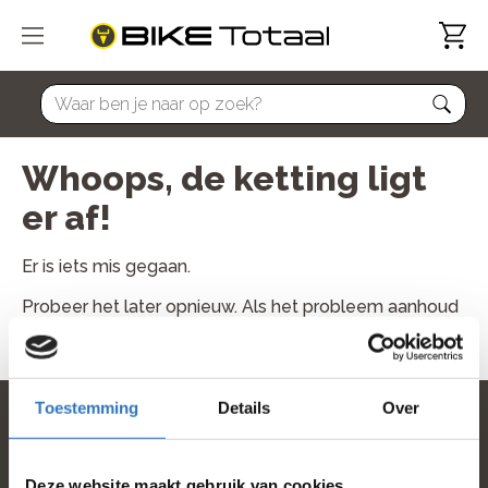
home
Whoops, de ketting ligt
er af!
Er is iets mis gegaan.
Probeer het later opnieuw. Als het probleem aanhoud
neem dan contact met ons op.
Toestemming
Details
Over
home
Deze website maakt gebruik van cookies