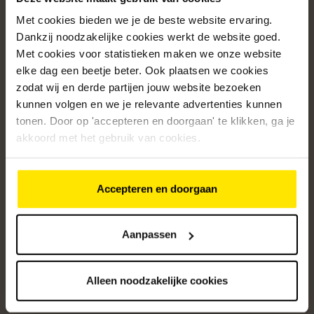
Met cookies bieden we je de beste website ervaring.
Populaire categorieën
Dankzij noodzakelijke cookies werkt de website goed.
Onze service
Met cookies voor statistieken maken we onze website
elke dag een beetje beter. Ook plaatsen we cookies
Klantenservice
zodat wij en derde partijen jouw website bezoeken
kunnen volgen en we je relevante advertenties kunnen
Over ons
tonen. Door op 'accepteren en doorgaan' te klikken, ga je
/5
akkoord met het gebruik van cookies.
4.8
12379
beoordelingen
Accepteren en doorgaan
Altijd op de hoogte van onze acties
Ontvang de beste aanbiedingen en persoonlijk advies.
Aanpassen
Aanmelden
Alleen noodzakelijke cookies