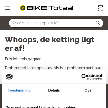
home
Whoops, de ketting ligt
er af!
Er is iets mis gegaan.
Probeer het later opnieuw. Als het probleem aanhoud
neem dan contact met ons op.
Toestemming
Details
Over
home
Deze website maakt gebruik van cookies