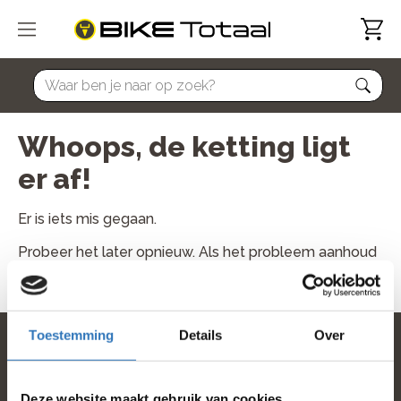
home
Whoops, de ketting ligt
er af!
Er is iets mis gegaan.
Probeer het later opnieuw. Als het probleem aanhoud
neem dan contact met ons op.
Toestemming
Details
Over
home
Deze website maakt gebruik van cookies