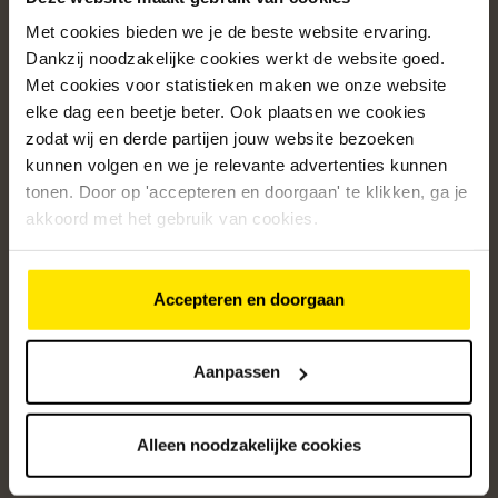
Met cookies bieden we je de beste website ervaring.
Populaire categorieën
Dankzij noodzakelijke cookies werkt de website goed.
Onze service
Met cookies voor statistieken maken we onze website
elke dag een beetje beter. Ook plaatsen we cookies
Klantenservice
zodat wij en derde partijen jouw website bezoeken
kunnen volgen en we je relevante advertenties kunnen
Over ons
tonen. Door op 'accepteren en doorgaan' te klikken, ga je
/5
akkoord met het gebruik van cookies.
4.8
12391
beoordelingen
Accepteren en doorgaan
Altijd op de hoogte van onze acties
Ontvang de beste aanbiedingen en persoonlijk advies.
Aanpassen
Aanmelden
Alleen noodzakelijke cookies