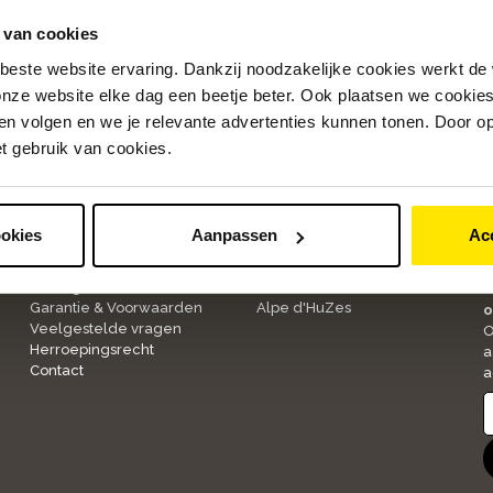
 van cookies
beste website ervaring. Dankzij noodzakelijke cookies werkt de
nze website elke dag een beetje beter. Ook plaatsen we cookies 
n volgen en we je relevante advertenties kunnen tonen. Door op
et gebruik van cookies.
Klantenservice
Over ons
ookies
Aanpassen
Ac
1
Bestellen & Betalen
Onze winkels
Bezorgen & Retourneren
Werken bij Bike Totaal
A
Garantie & Voorwaarden
Alpe d'HuZes
o
Veelgestelde vragen
O
Herroepingsrecht
a
Contact
a