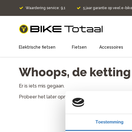
Waardering service: 9,1
5 jaar garantie op veel e-bik
home
Elektrische fietsen
Fietsen
Accessoires
Whoops, de ketting l
Er is iets mis gegaan.
Probeer het later opnieuw. Als het probleem aanh
Toestemming