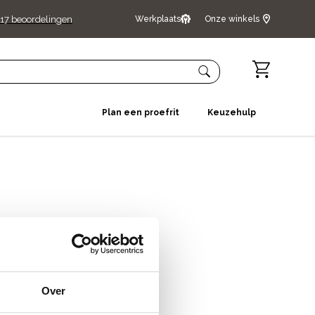
17
beoordelingen
Werkplaats
Onze winkels
Plan een proefrit
Keuzehulp
Over