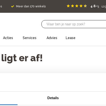
4.8
125
es
Meer dan 170 winkels
/5
Acties
Services
Advies
Lease
igt er af!
oud neem dan contact met ons op.
Details