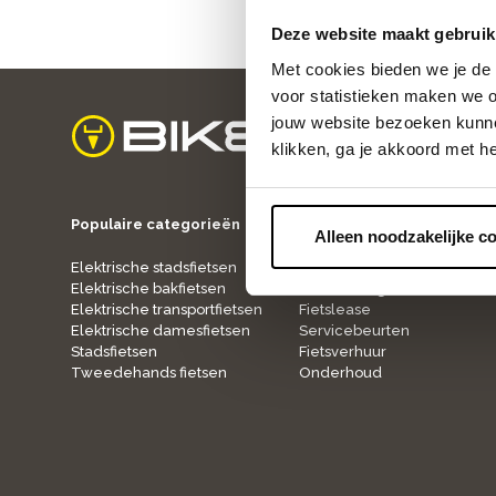
Deze website maakt gebruik
Met cookies bieden we je de 
voor statistieken maken we o
jouw website bezoeken kunne
klikken, ga je akkoord met h
home
Populaire categorieën
Onze service
Alleen noodzakelijke c
Elektrische stadsfietsen
Fietspaspoort
Elektrische bakfietsen
Verzekering
Elektrische transportfietsen
Fietslease
Elektrische damesfietsen
Servicebeurten
Stadsfietsen
Fietsverhuur
Tweedehands fietsen
Onderhoud