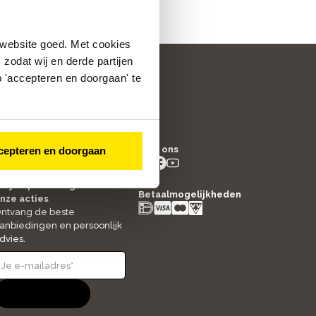
 website goed. Met cookies
zodat wij en derde partijen
 'accepteren en doorgaan' te
/5
4.8
Volg ons
cepteren en doorgaan
2517
beoordelingen
instagram
facebook
youtube
- new window
- new window
- new window
ltijd op de hoogte van
Betaalmogelijkheden
nze acties
ntvang de beste
anbiedingen en persoonlijk
dvies.
Aanmelden