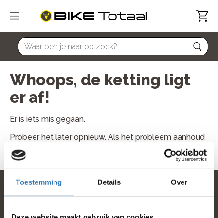
home
Whoops, de ketting ligt
er af!
Er is iets mis gegaan.
Probeer het later opnieuw. Als het probleem aanhoud
neem dan contact met ons op.
Toestemming
Details
Over
home
Deze website maakt gebruik van cookies