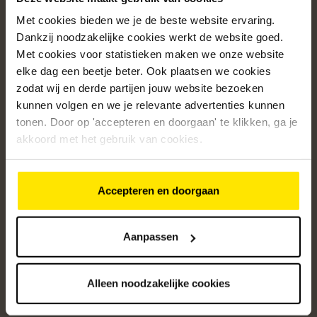
Met cookies bieden we je de beste website ervaring.
Populaire categorieën
Dankzij noodzakelijke cookies werkt de website goed.
Onze service
Met cookies voor statistieken maken we onze website
elke dag een beetje beter. Ook plaatsen we cookies
Klantenservice
zodat wij en derde partijen jouw website bezoeken
kunnen volgen en we je relevante advertenties kunnen
Over ons
tonen. Door op 'accepteren en doorgaan' te klikken, ga je
/5
akkoord met het gebruik van cookies.
4.8
12595
beoordelingen
Accepteren en doorgaan
Altijd op de hoogte van onze acties
Ontvang de beste aanbiedingen en persoonlijk advies.
Aanpassen
Aanmelden
Alleen noodzakelijke cookies