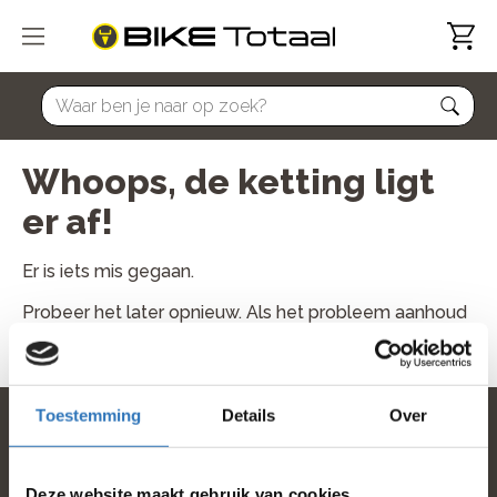
home
Whoops, de ketting ligt
er af!
Er is iets mis gegaan.
Probeer het later opnieuw. Als het probleem aanhoud
neem dan contact met ons op.
Toestemming
Details
Over
home
Deze website maakt gebruik van cookies