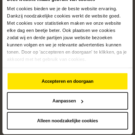
Met cookies bieden we je de beste website ervaring.
Populaire categorieën
Dankzij noodzakelijke cookies werkt de website goed.
Onze service
Met cookies voor statistieken maken we onze website
elke dag een beetje beter. Ook plaatsen we cookies
Klantenservice
zodat wij en derde partijen jouw website bezoeken
kunnen volgen en we je relevante advertenties kunnen
Over ons
tonen. Door op 'accepteren en doorgaan' te klikken, ga je
/5
akkoord met het gebruik van cookies.
4.8
12559
beoordelingen
Accepteren en doorgaan
Altijd op de hoogte van onze acties
Ontvang de beste aanbiedingen en persoonlijk advies.
Aanpassen
Aanmelden
Alleen noodzakelijke cookies