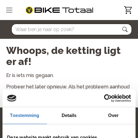
home
Whoops, de ketting ligt
er af!
Er is iets mis gegaan.
Probeer het later opnieuw. Als het probleem aanhoud
neem dan contact met ons op.
Toestemming
Details
Over
home
Deze website maakt gebruik van cookies