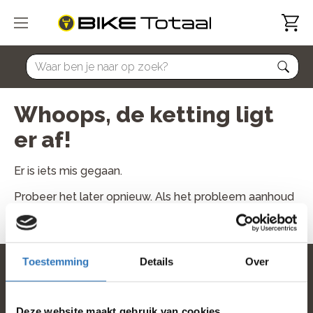
home
Whoops, de ketting ligt
er af!
Er is iets mis gegaan.
Probeer het later opnieuw. Als het probleem aanhoud
neem dan contact met ons op.
Toestemming
Details
Over
home
Deze website maakt gebruik van cookies