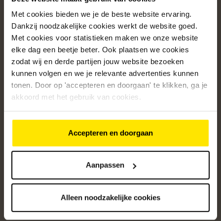
Met cookies bieden we je de beste website ervaring.
Populaire categorieën
Dankzij noodzakelijke cookies werkt de website goed.
Onze service
Met cookies voor statistieken maken we onze website
elke dag een beetje beter. Ook plaatsen we cookies
Klantenservice
zodat wij en derde partijen jouw website bezoeken
kunnen volgen en we je relevante advertenties kunnen
Over ons
tonen. Door op 'accepteren en doorgaan' te klikken, ga je
/5
akkoord met het gebruik van cookies.
4.8
12472
beoordelingen
Accepteren en doorgaan
Altijd op de hoogte van onze acties
Ontvang de beste aanbiedingen en persoonlijk advies.
Aanpassen
Aanmelden
Alleen noodzakelijke cookies