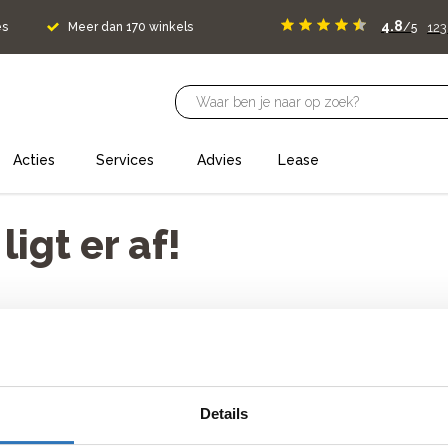
4.8
123
es
Meer dan 170 winkels
/5
Acties
Services
Advies
Lease
igt er af!
oud neem dan contact met ons op.
Details