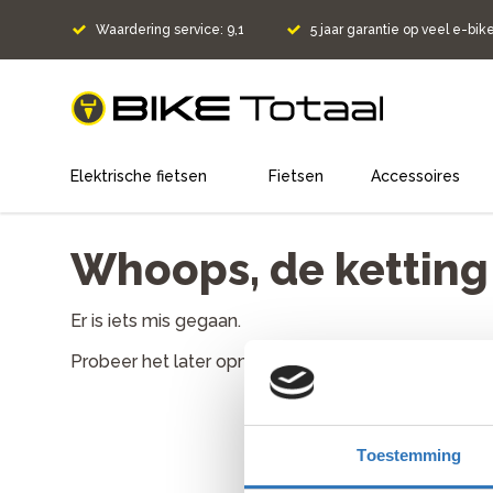
Waardering service: 9,1
5 jaar garantie op veel e-bik
home
Elektrische fietsen
Fietsen
Accessoires
Whoops, de ketting l
Er is iets mis gegaan.
Probeer het later opnieuw. Als het probleem aanh
Toestemming