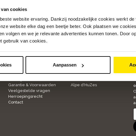
 van cookies
beste website ervaring. Dankzij noodzakelijke cookies werkt de
nze website elke dag een beetje beter. Ook plaatsen we cookies 
n volgen en we je relevante advertenties kunnen tonen. Door op
et gebruik van cookies.
Klantenservice
Over ons
ookies
Aanpassen
Ac
1
Bestellen & Betalen
Onze winkels
Bezorgen & Retourneren
Werken bij Bike Totaal
A
Garantie & Voorwaarden
Alpe d'HuZes
o
Veelgestelde vragen
O
Herroepingsrecht
a
Contact
a