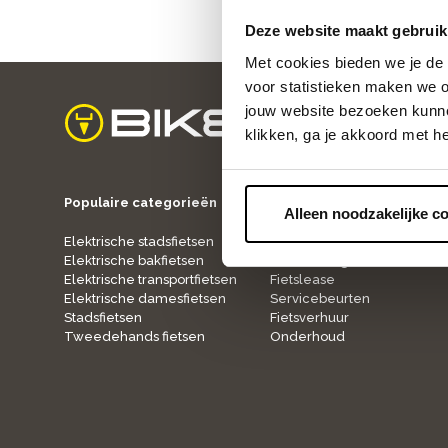
Deze website maakt gebruik
Met cookies bieden we je de 
voor statistieken maken we o
jouw website bezoeken kunne
klikken, ga je akkoord met h
home
Populaire categorieën
Onze service
Alleen noodzakelijke c
Elektrische stadsfietsen
Fietspaspoort
Elektrische bakfietsen
Verzekering
Elektrische transportfietsen
Fietslease
Elektrische damesfietsen
Servicebeurten
Stadsfietsen
Fietsverhuur
Tweedehands fietsen
Onderhoud