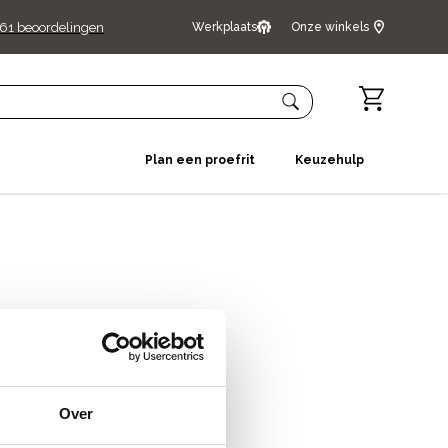
61
beoordelingen
Werkplaats
Onze winkels
Plan een proefrit
Keuzehulp
Over