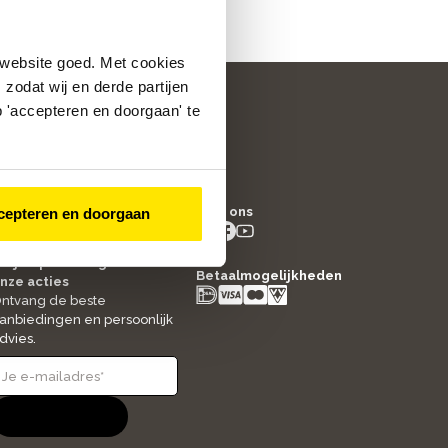
 website goed. Met cookies
zodat wij en derde partijen
 'accepteren en doorgaan' te
/5
4.8
Volg ons
cepteren en doorgaan
2361
beoordelingen
instagram
facebook
youtube
- new window
- new window
- new window
ltijd op de hoogte van
Betaalmogelijkheden
nze acties
ntvang de beste
anbiedingen en persoonlijk
dvies.
Aanmelden