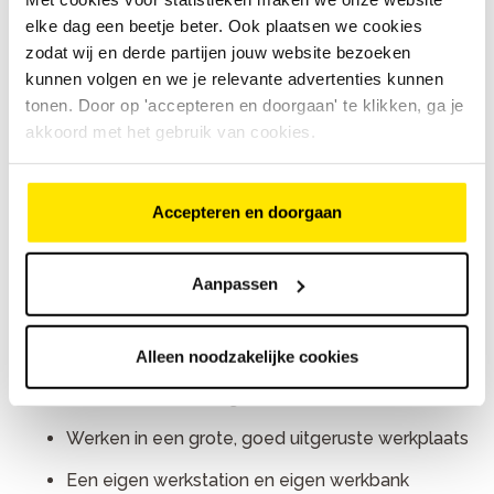
Je houdt overzicht, ook als het druk is
elke dag een beetje beter. Ook plaatsen we cookies
zodat wij en derde partijen jouw website bezoeken
Je bent verantwoordelijk en denkt in oplossingen
kunnen volgen en we je relevante advertenties kunnen
Je kunt collega’s motiveren en begeleiden
tonen. Door op 'accepteren en doorgaan' te klikken, ga je
akkoord met het gebruik van cookies.
Je schakelt makkelijk tussen werkplaats,
klantcontact en winkelvloer
Ervaring met Vendit is mooi meegenomen (of je
Accepteren en doorgaan
bent bereid dit snel te leren)
Wij bieden
Aanpassen
Een salaris van € 3.500 tot € 4.000 bruto per
maand, afhankelijk van ervaring en kennis
Alleen noodzakelijke cookies
Een verantwoordelijke en afwisselende functie
met veel zelfstandigheid
Werken in een grote, goed uitgeruste werkplaats
Een eigen werkstation en eigen werkbank