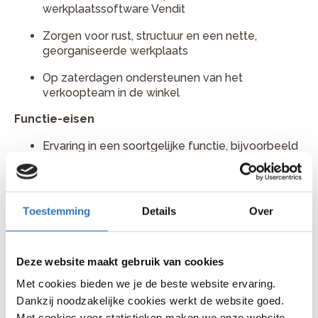
werkplaatssoftware Vendit
Zorgen voor rust, structuur en een nette,
georganiseerde werkplaats
Op zaterdagen ondersteunen van het
verkoopteam in de winkel
Functie-eisen
Ervaring in een soortgelijke functie, bijvoorbeeld
als werkplaatschef of werkplaatsmanager
Of je bent momenteel fietstechnicus en klaar
voor de volgende stap
Toestemming
Details
Over
Ervaring met onderhoud en reparatie van fietsen
(ervaring met e-bikes is een grote pré)
Deze website maakt gebruik van cookies
Je bent communicatief sterk en klantgericht
Met cookies bieden we je de beste website ervaring.
Je kunt goed plannen en organiseren
Dankzij noodzakelijke cookies werkt de website goed.
Met cookies voor statistieken maken we onze website