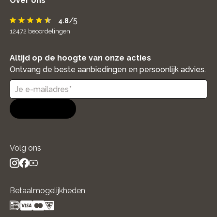
Over ons
/5
4.8
12472
beoordelingen
Altijd op de hoogte van onze acties
Ontvang de beste aanbiedingen en persoonlijk advies.
Aanmelden
Volg ons
instagram
facebook
youtube
- new window
- new window
- new window
Betaalmogelijkheden