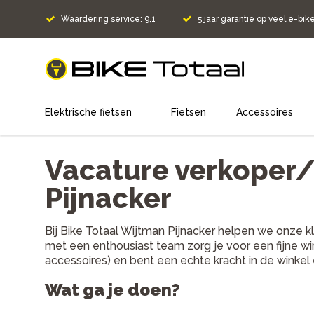
Waardering service: 9,1
5 jaar garantie op veel e-bik
home
Elektrische fietsen
Fietsen
Accessoires
Vacature verkoper/
Pijnacker
Bij Bike Totaal Wijtman Pijnacker helpen we onze kl
met een enthousiast team zorg je voor een fijne win
accessoires) en bent een echte kracht in de winkel
Wat ga je doen?