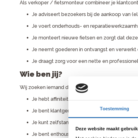
Als verkoper / fietsmonteur combineer je klantco
Je adviseert bezoekers bij de aankoop van (el
Je voert onderhouds- en reparatiewerkzaamhe
Je monteert nieuwe fietsen en zorgt dat deze k
Je neemt goederen in ontvangst en verwerkt 
Je draagt zorg voor een nette en professione
Wie ben jij?
Wij zoeken iemand die:
Je hebt affiniteit met fietsen en techniek
Toestemming
Je bent klantgericht en communicatief sterk;
Je kunt zelfstandig én in teamverband werken
Deze website maakt gebruik
Je bent enthousiast, stressbestendig en hebt e