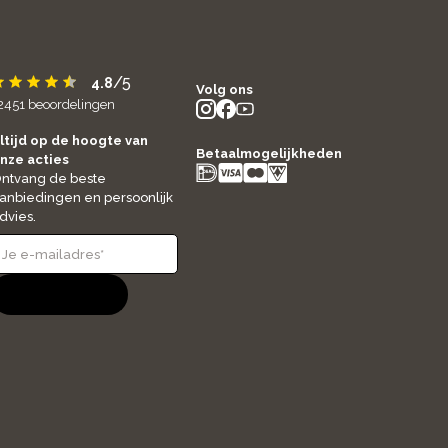
/5
4.8
Volg ons
2451
beoordelingen
instagram
facebook
youtube
- new window
- new window
- new window
ltijd op de hoogte van
Betaalmogelijkheden
nze acties
ntvang de beste
anbiedingen en persoonlijk
dvies.
Aanmelden