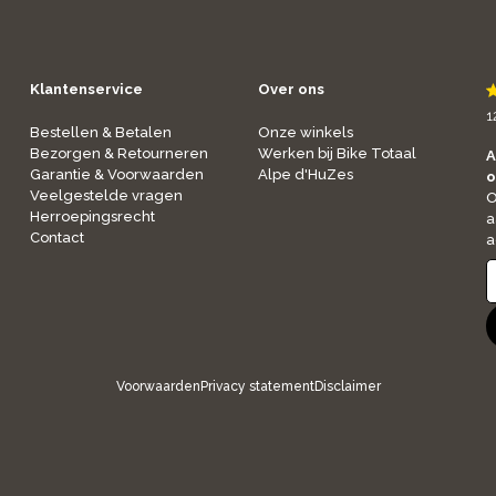
Klantenservice
Over ons
1
Bestellen & Betalen
Onze winkels
Bezorgen & Retourneren
Werken bij Bike Totaal
A
Garantie & Voorwaarden
Alpe d'HuZes
o
Veelgestelde vragen
O
Herroepingsrecht
a
Contact
a
Voorwaarden
Privacy statement
Disclaimer