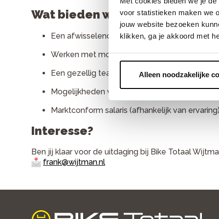
Met cookies bieden we je de 
Wat bieden wij jou?
voor statistieken maken we o
jouw website bezoeken kunne
Een afwisselende functie in een dynamische 
klikken, ga je akkoord met h
Werken met mooie producten en moderne e-
Een gezellig team waarin je veel kunt leren
Alleen noodzakelijke c
Mogelijkheden voor ontwikkeling binnen de Bi
Marktconform salaris (afhankelijk van ervaring
Interesse?
Ben jij klaar voor de uitdaging bij Bike Totaal Wijtm
frank@wijtman.nl