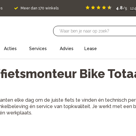
4.8
124
es
Meer dan 170 winkels
/5
Acties
Services
Advies
Lease
fietsmonteur Bike Tota
anten elke dag om de juiste fiets te vinden én technisch pe
kelbeleving én service van topkwaliteit. Je werkt met een b
 én werkplaats.