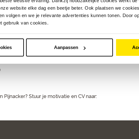
beste website ervaring. Dankzij noodzakelijke cookies werkt de
nze website elke dag een beetje beter. Ook plaatsen we cookies 
n volgen en we je relevante advertenties kunnen tonen. Door op
fietsomgeving
et gebruik van cookies.
bikes
ookies
Aanpassen
Ac
ke Totaal formule
)
an Pijnacker? Stuur je motivatie en CV naar: