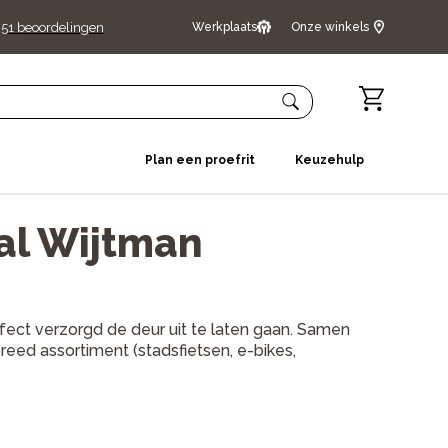
51
beoordelingen
Werkplaats
Onze winkels
Plan een proefrit
Keuzehulp
al Wijtman
rfect verzorgd de deur uit te laten gaan. Samen
reed assortiment (stadsfietsen, e-bikes,