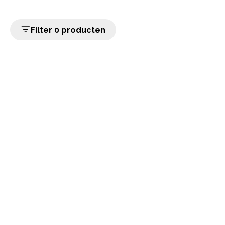
Filter 0 producten
home
Populaire categorieën
Onze service