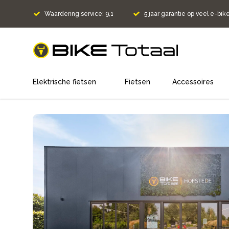
Waardering service: 9,1
5 jaar garantie op veel e-bik
home
Elektrische fietsen
Fietsen
Accessoires