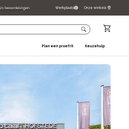
21
beoordelingen
Werkplaats
Onze winkels
Plan een proefrit
Keuzehulp