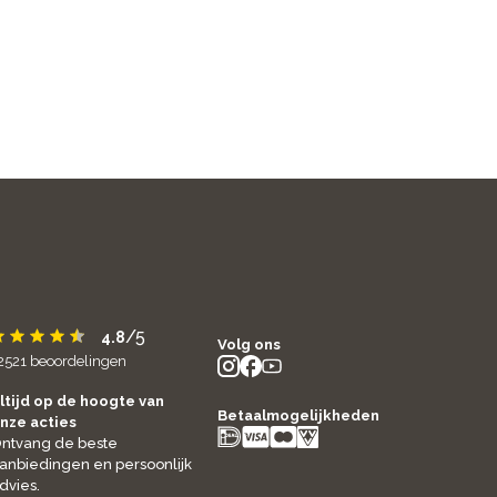
/5
4.8
Volg ons
2521
beoordelingen
instagram
facebook
youtube
- new window
- new window
- new window
ltijd op de hoogte van
Betaalmogelijkheden
nze acties
ntvang de beste
anbiedingen en persoonlijk
dvies.