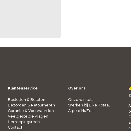
Klantenservice
Over ons
1
Bestellen & Betalen
Onze winkels
Bezorgen & Retourneren
Werken bij Bike Totaal
A
Garantie & Voorwaarden
Alpe d'HuZes
o
Veelgestelde vragen
O
Herroepingsrecht
a
Contact
a