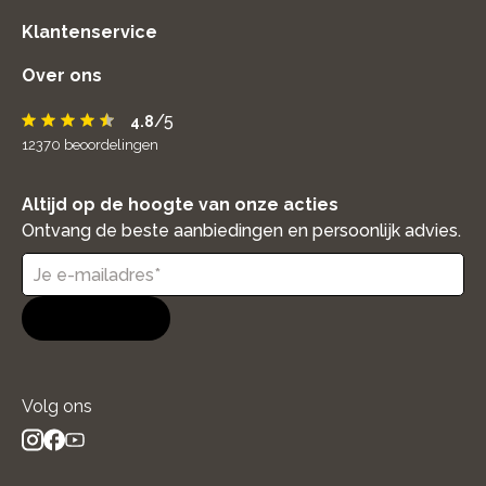
Klantenservice
Over ons
/5
4.8
12370
beoordelingen
Altijd op de hoogte van onze acties
Ontvang de beste aanbiedingen en persoonlijk advies.
Aanmelden
Volg ons
instagram
facebook
youtube
- new window
- new window
- new window