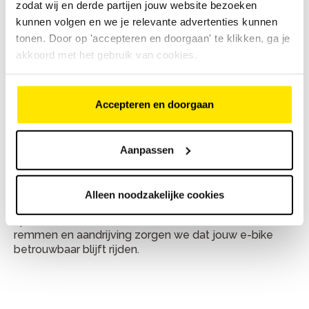
zodat wij en derde partijen jouw website bezoeken
Ketting vervangen — een versleten ketting
kunnen volgen en we je relevante advertenties kunnen
vervangen we voordat andere onderdelen
tonen. Door op 'accepteren en doorgaan' te klikken, ga je
sneller slijten.
akkoord met het gebruik van cookies.
Achterlicht vervangen — met goed werkende
verlichting ga je weer veilig de weg op.
Accepteren en doorgaan
E-bike reparatie in Delft
Ook voor onderhoud en reparatie van e-bikes ben je
Aanpassen
bij Bike Totaal Wijtman Delft aan het juiste adres.
Onze monteurs hebben ervaring met e-bikes van
verschillende merken en werken onder meer aan
Alleen noodzakelijke cookies
Bosch- en Shimano STEPS-systemen. Van software-
updates en accutests tot onderhoud aan motor,
remmen en aandrijving zorgen we dat jouw e-bike
betrouwbaar blijft rijden.