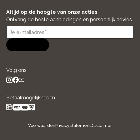
Altijd op de hoogte van onze acties
Ontvang de beste aanbiedingen en persoonlijk advies.
Aanmelden
Volg ons
instagram
facebook
youtube
- new window
- new window
- new window
Betaalmogelijkheden
Voorwaarden
Privacy statement
Disclaimer