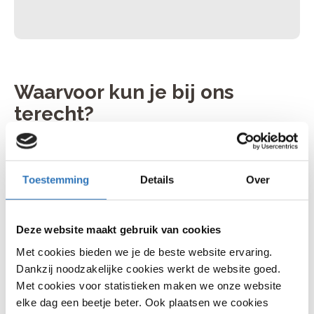
Waarvoor kun je bij ons
terecht?
Voor vrijwel alle fietsreparaties ben je welkom in onze
werkplaats. Onze monteurs onderhouden en
repareren verschillende soorten fietsen, zoals:
Toestemming
Details
Over
Remmen afstellen — goed afgestelde remmen
zorgen voor veilig en comfortabel fietsen.
Deze website maakt gebruik van cookies
Binnenband vervangen (e-bike) — een lekke e-
Met cookies bieden we je de beste website ervaring.
bikeband vervangen we vakkundig zodat je snel
weer verder kunt.
Dankzij noodzakelijke cookies werkt de website goed.
Met cookies voor statistieken maken we onze website
Software update fiets — met actuele software
elke dag een beetje beter. Ook plaatsen we cookies
blijft je e-bike optimaal presteren.