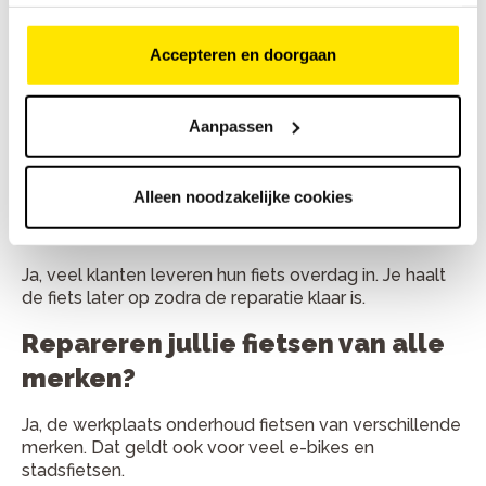
Hoe lang duurt een fietsreparatie
gemiddeld?
Accepteren en doorgaan
Kleine reparaties duren vaak minder dan een uur. Grote
onderhoudsbeurten zijn meestal binnen één werkdag
Aanpassen
klaar.
Kan ik mijn fiets ook inleveren en
Alleen noodzakelijke cookies
later ophalen?
Ja, veel klanten leveren hun fiets overdag in. Je haalt
de fiets later op zodra de reparatie klaar is.
Repareren jullie fietsen van alle
merken?
Ja, de werkplaats onderhoud fietsen van verschillende
merken. Dat geldt ook voor veel e-bikes en
stadsfietsen.