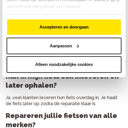
akkoord met het gebruik van cookies.
Veelgestelde vragen
Accepteren en doorgaan
Hoe lang duurt een fietsreparatie
gemiddeld?
Aanpassen
Kleine reparaties duren vaak minder dan een uur. Grote
onderhoudsbeurten zijn meestal binnen één werkdag
klaar.
Alleen noodzakelijke cookies
Kan ik mijn fiets ook inleveren en
later ophalen?
Ja, veel klanten leveren hun fiets overdag in. Je haalt
de fiets later op zodra de reparatie klaar is.
Repareren jullie fietsen van alle
merken?