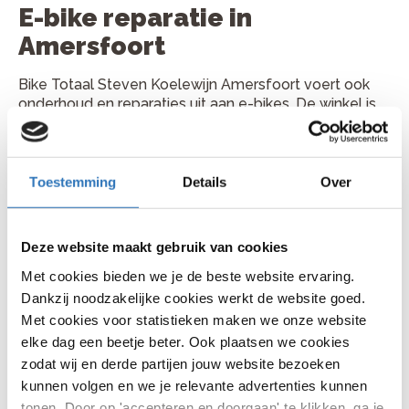
E-bike reparatie in
Amersfoort
Bike Totaal Steven Koelewijn Amersfoort voert ook
onderhoud en reparaties uit aan e-bikes. De winkel is
gecertificeerd voor onderhoud en reparatie aan
elektrische fietsen. Je kunt terecht voor controle van
accu, display, motorondersteuning, aandrijving en
remmen.
Toestemming
Details
Over
Plan je fietsreparatie bij Bike
Totaal Steven Koelewijn
Deze website maakt gebruik van cookies
Amersfoort
Met cookies bieden we je de beste website ervaring.
Dankzij noodzakelijke cookies werkt de website goed.
Je vindt Bike Totaal Steven Koelewijn Amersfoort aan
Met cookies voor statistieken maken we onze website
Soesterweg 275-277, 3812 AJ in Amersfoort. Bellen
elke dag een beetje beter. Ook plaatsen we cookies
kan via 033 737 0272. Kom gerust langs met je fiets of
zodat wij en derde partijen jouw website bezoeken
bel vooraf voor een handig moment.
kunnen volgen en we je relevante advertenties kunnen
tonen. Door op 'accepteren en doorgaan' te klikken, ga je