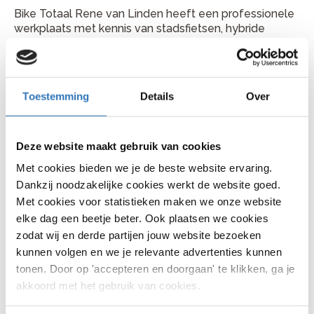
Bike Totaal Rene van Linden heeft een professionele
werkplaats met kennis van stadsfietsen, hybride
fietsen, racefietsen, ATB’s en e-bikes. Je kunt terecht
voor controle van accu, display, motorondersteuning,
aandrijving en remmen.
Toestemming
Details
Over
Plan je fietsreparatie bij Bike
Totaal Rene van Linden
Deze website maakt gebruik van cookies
Je vindt Bike Totaal Rene van Linden aan Dorpsstraat
20, 5061 HK in Oisterwijk. Bellen kan via 013 528 2332.
Met cookies bieden we je de beste website ervaring.
Kom gerust langs met je fiets of bel vooraf voor een
Dankzij noodzakelijke cookies werkt de website goed.
handig moment.
Met cookies voor statistieken maken we onze website
elke dag een beetje beter. Ook plaatsen we cookies
zodat wij en derde partijen jouw website bezoeken
kunnen volgen en we je relevante advertenties kunnen
Veelgestelde vragen
tonen. Door op 'accepteren en doorgaan' te klikken, ga je
akkoord met het gebruik van cookies.
Hoe lang duurt een fietsreparatie