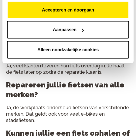
gemiddeld?
Accepteren en doorgaan
Kleine reparaties duren vaak minder dan een uur. Grote
onderhoudsbeurten zijn meestal binnen één werkdag
Aanpassen
klaar.
Kan ik mijn fiets ook inleveren en
Alleen noodzakelijke cookies
later ophalen?
Ja, veel klanten leveren hun fiets overdag in. Je haalt
de fiets later op zodra de reparatie klaar is.
Repareren jullie fietsen van alle
merken?
Ja, de werkplaats onderhoud fietsen van verschillende
merken. Dat geldt ook voor veel e-bikes en
stadsfietsen.
Kunnen jullie een fiets ophalen of