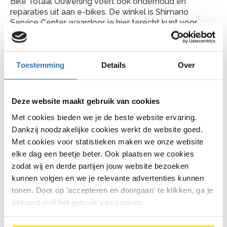
Bike Totaal Ouwerling voert ook onderhoud en
reparaties uit aan e-bikes. De winkel is Shimano
Service Center, waardoor je hier terecht kunt voor
onderhoud en reparatie volgens Shimano-
standaarden.
Plan je fietsreparatie bij Bike
Toestemming
Details
Over
Totaal Ouwerling
Deze website maakt gebruik van cookies
Je vindt Bike Totaal Ouwerling aan Huismanstraat 29,
6851 GS in Huissen. Bellen kan via 026 325 9075. Kom
Met cookies bieden we je de beste website ervaring.
gerust langs met je fiets of bel vooraf voor een
Dankzij noodzakelijke cookies werkt de website goed.
handig moment.
Met cookies voor statistieken maken we onze website
elke dag een beetje beter. Ook plaatsen we cookies
zodat wij en derde partijen jouw website bezoeken
kunnen volgen en we je relevante advertenties kunnen
Veelgestelde vragen
tonen. Door op 'accepteren en doorgaan' te klikken, ga je
akkoord met het gebruik van cookies.
Hoe lang duurt een fietsreparatie
gemiddeld?