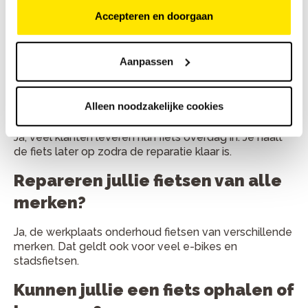
Accepteren en doorgaan
Kleine reparaties duren vaak minder dan een uur. Grote
onderhoudsbeurten zijn meestal binnen één werkdag
klaar.
Aanpassen
Kan ik mijn fiets ook inleveren en
later ophalen?
Alleen noodzakelijke cookies
Ja, veel klanten leveren hun fiets overdag in. Je haalt
de fiets later op zodra de reparatie klaar is.
Repareren jullie fietsen van alle
merken?
Ja, de werkplaats onderhoud fietsen van verschillende
merken. Dat geldt ook voor veel e-bikes en
stadsfietsen.
Kunnen jullie een fiets ophalen of