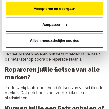
gemiddeld?
Accepteren en doorgaan
Kleine reparaties duren vaak minder dan een uur. Grote
onderhoudsbeurten zijn meestal binnen één werkdag
Aanpassen
klaar.
Kan ik mijn fiets ook inleveren en
Alleen noodzakelijke cookies
later ophalen?
Ja, veel klanten leveren hun fiets overdag in. Je haalt
de fiets later op zodra de reparatie klaar is.
Repareren jullie fietsen van alle
merken?
Ja, de werkplaats onderhoud fietsen van verschillende
merken. Dat geldt ook voor veel e-bikes en
stadsfietsen.
Kunnen jullie een fiets ophalen of