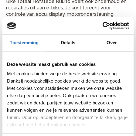
Bike Totaal Hofstede Ruurlo voert ook onderhoud en
reparaties uit aan e-bikes. Je kunt terecht voor
controle van accu, display, motorondersteuning,
aandrijving en remmen. Ook wanneer je e-bike minder
ondersteuning geeft of een storing toont, kan de
werkplaats je verder helpen.
Toestemming
Details
Over
Plan je fietsreparatie bij Bike
Totaal Hofstede Ruurlo
Deze website maakt gebruik van cookies
Je vindt Bike Totaal Hofstede Ruurlo aan Dorpsstraat
Met cookies bieden we je de beste website ervaring.
35, 7261 AV in Ruurlo. Bellen kan via 0573 450 055.
Kom gerust langs met je fiets of bel vooraf voor een
Dankzij noodzakelijke cookies werkt de website goed.
handig moment.
Met cookies voor statistieken maken we onze website
elke dag een beetje beter. Ook plaatsen we cookies
zodat wij en derde partijen jouw website bezoeken
kunnen volgen en we je relevante advertenties kunnen
Veelgestelde vragen
tonen. Door op 'accepteren en doorgaan' te klikken, ga je
akkoord met het gebruik van cookies.
Hoe lang duurt een fietsreparatie