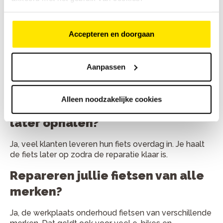
Veelgestelde vragen
Hoe lang duurt een fietsreparatie
Accepteren en doorgaan
gemiddeld?
Kleine reparaties duren vaak minder dan een uur. Grote
Aanpassen
onderhoudsbeurten zijn meestal binnen één werkdag
klaar.
Alleen noodzakelijke cookies
Kan ik mijn fiets ook inleveren en
later ophalen?
Ja, veel klanten leveren hun fiets overdag in. Je haalt
de fiets later op zodra de reparatie klaar is.
Repareren jullie fietsen van alle
merken?
Ja, de werkplaats onderhoud fietsen van verschillende