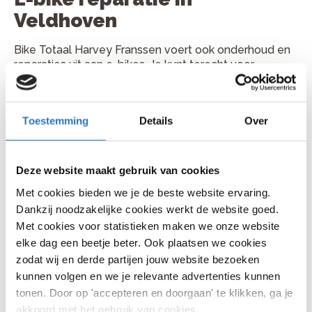
Veldhoven
Bike Totaal Harvey Franssen voert ook onderhoud en
reparaties uit aan e-bikes. Je kunt terecht voor
controle van accu, display, motorondersteuning,
aandrijving en remmen. Ook wanneer je e-bike minder
ondersteuning geeft of een storing toont, kan de
Toestemming
Details
Over
werkplaats met je meekijken.
Plan je fietsreparatie bij Bike
Totaal Harvey Franssen
Deze website maakt gebruik van cookies
Met cookies bieden we je de beste website ervaring.
Je vindt Bike Totaal Harvey Franssen aan Kruisstraat 4,
Dankzij noodzakelijke cookies werkt de website goed.
5502 JE in Veldhoven. Bellen kan via 040 222 2022.
Met cookies voor statistieken maken we onze website
Kom gerust langs met je fiets of bel vooraf voor een
elke dag een beetje beter. Ook plaatsen we cookies
handig moment.
zodat wij en derde partijen jouw website bezoeken
kunnen volgen en we je relevante advertenties kunnen
tonen. Door op 'accepteren en doorgaan' te klikken, ga je
akkoord met het gebruik van cookies.