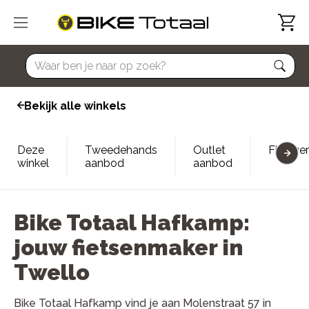
home
Bekijk alle winkels
Deze
Tweedehands
Outlet
Fietsve
winkel
aanbod
aanbod
Bike Totaal Hafkamp:
jouw fietsenmaker in
Twello
Bike Totaal Hafkamp vind je aan Molenstraat 57 in