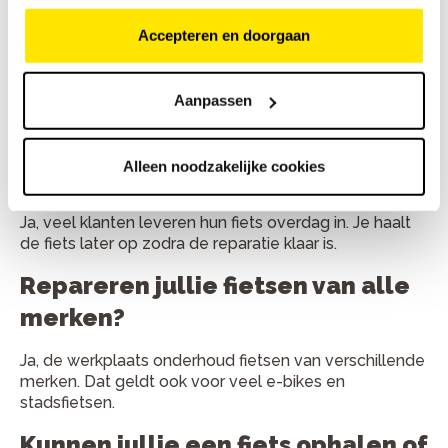
gemiddeld?
Accepteren en doorgaan
Kleine reparaties duren vaak minder dan een uur. Grote
onderhoudsbeurten zijn meestal binnen één werkdag
Aanpassen
klaar.
Kan ik mijn fiets ook inleveren en
Alleen noodzakelijke cookies
later ophalen?
Ja, veel klanten leveren hun fiets overdag in. Je haalt
de fiets later op zodra de reparatie klaar is.
Repareren jullie fietsen van alle
merken?
Ja, de werkplaats onderhoud fietsen van verschillende
merken. Dat geldt ook voor veel e-bikes en
stadsfietsen.
Kunnen jullie een fiets ophalen of