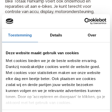
Bike Totaal Hafkamp voert ook onderhoud en
reparaties uit aan e-bikes. Je kunt terecht voor
controle van accu, display, motorondersteuning,
aandrijving en remmen. Ook wanneer je e-bike minder
ondersteuning geeft of een storing toont, kan de
werkplaats je verder helpen.
Toestemming
Details
Over
Plan je fietsreparatie bij Bike
Totaal Hafkamp
Deze website maakt gebruik van cookies
Je vindt Bike Totaal Hafkamp aan Molenstraat 57, 7391
Met cookies bieden we je de beste website ervaring.
AB in Twello. Bellen kan via 0571 271 889. Kom gerust
langs met je fiets of bel vooraf voor een handig
Dankzij noodzakelijke cookies werkt de website goed.
moment.
Met cookies voor statistieken maken we onze website
elke dag een beetje beter. Ook plaatsen we cookies
zodat wij en derde partijen jouw website bezoeken
kunnen volgen en we je relevante advertenties kunnen
Veelgestelde vragen
tonen. Door op 'accepteren en doorgaan' te klikken, ga je
akkoord met het gebruik van cookies.
Hoe lang duurt een fietsreparatie