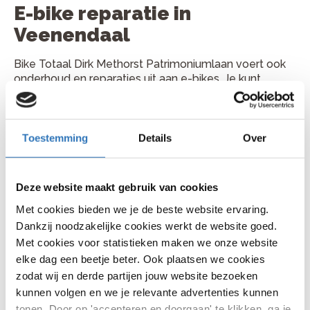
E-bike reparatie in
Veenendaal
Bike Totaal Dirk Methorst Patrimoniumlaan voert ook
onderhoud en reparaties uit aan e-bikes. Je kunt
terecht voor controle van accu, display,
motorondersteuning, aandrijving en remmen. Ook
wanneer je e-bike minder ondersteuning geeft of een
storing toont, kan de werkplaats met je meekijken.
Toestemming
Details
Over
Plan je fietsreparatie bij Bike
Totaal Dirk Methorst
Deze website maakt gebruik van cookies
Patrimoniumlaan
Met cookies bieden we je de beste website ervaring.
Dankzij noodzakelijke cookies werkt de website goed.
Je vindt Bike Totaal Dirk Methorst Patrimoniumlaan
Met cookies voor statistieken maken we onze website
aan Patrimoniumlaan 25, 3904 AB in Veenendaal.
elke dag een beetje beter. Ook plaatsen we cookies
Bellen kan via 0318 507 849. Kom gerust langs met je
zodat wij en derde partijen jouw website bezoeken
fiets of bel vooraf voor een handig moment.
kunnen volgen en we je relevante advertenties kunnen
tonen. Door op 'accepteren en doorgaan' te klikken, ga je