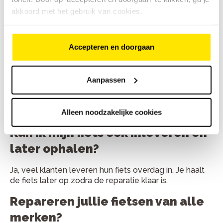
akkoord met het gebruik van cookies.
Veelgestelde vragen
Accepteren en doorgaan
Hoe lang duurt een fietsreparatie
gemiddeld?
Aanpassen
Kleine reparaties duren vaak minder dan een uur. Grote
onderhoudsbeurten zijn meestal binnen één werkdag
klaar.
Alleen noodzakelijke cookies
Kan ik mijn fiets ook inleveren en
later ophalen?
Ja, veel klanten leveren hun fiets overdag in. Je haalt
de fiets later op zodra de reparatie klaar is.
Repareren jullie fietsen van alle
merken?