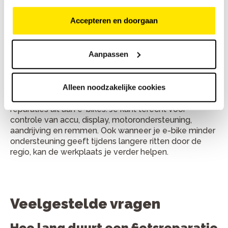
Spaken controleren
, voorkomt een slag in het wiel
Accepteren en doorgaan
tijdens langere ritten.
E-bike display controleren
, handig wanneer je
Aanpassen
display uitvalt of geen juiste informatie toont.
E-bike reparatie in Alphen
Alleen noodzakelijke cookies
Bike Totaal de Jong Alphen voert ook onderhoud en
reparaties uit aan e-bikes. Je kunt terecht voor
controle van accu, display, motorondersteuning,
aandrijving en remmen. Ook wanneer je e-bike minder
ondersteuning geeft tijdens langere ritten door de
regio, kan de werkplaats je verder helpen.
Veelgestelde vragen
Hoe lang duurt een fietsreparatie