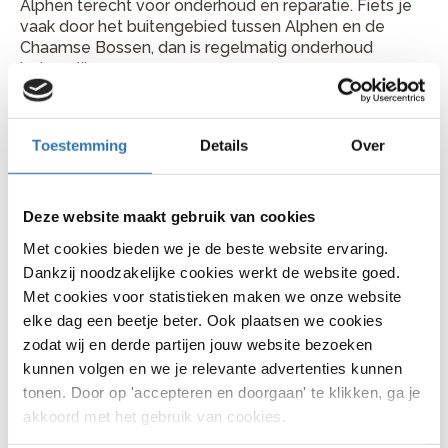
Alphen terecht voor onderhoud en reparatie. Fiets je
vaak door het buitengebied tussen Alphen en de
Chaamse Bossen, dan is regelmatig onderhoud
belangrijk.
Waarvoor kun je bij ons
terecht?
Toestemming
Details
Over
Voor vrijwel alle fietsreparaties en
onderhoudswerkzaamheden kun je terecht in de
Deze website maakt gebruik van cookies
werkplaats van Bike Totaal de Jong Alphen. Van kleine
reparaties tot onderhoud aan elektrische fietsen
Met cookies bieden we je de beste website ervaring.
helpen de monteurs je snel weer op weg, zoals:
Dankzij noodzakelijke cookies werkt de website goed.
Met cookies voor statistieken maken we onze website
Versnelling afstellen
, handig wanneer je fiets niet
elke dag een beetje beter. Ook plaatsen we cookies
soepel schakelt.
zodat wij en derde partijen jouw website bezoeken
Binnenband vervangen
, een veelvoorkomende
kunnen volgen en we je relevante advertenties kunnen
reparatie na een lekke band.
tonen. Door op 'accepteren en doorgaan' te klikken, ga je
akkoord met het gebruik van cookies.
Remmen afstellen
, belangrijk wanneer je remkracht
minder wordt.