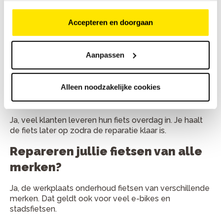
Hoe lang duurt een fietsreparatie
gemiddeld?
Accepteren en doorgaan
Kleine reparaties duren vaak minder dan een uur. Grote
onderhoudsbeurten zijn meestal binnen één werkdag
Aanpassen
klaar.
Kan ik mijn fiets ook inleveren en
Alleen noodzakelijke cookies
later ophalen?
Ja, veel klanten leveren hun fiets overdag in. Je haalt
de fiets later op zodra de reparatie klaar is.
Repareren jullie fietsen van alle
merken?
Ja, de werkplaats onderhoud fietsen van verschillende
merken. Dat geldt ook voor veel e-bikes en
stadsfietsen.