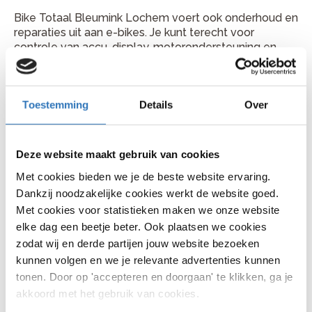
Bike Totaal Bleumink Lochem voert ook onderhoud en
reparaties uit aan e-bikes. Je kunt terecht voor
controle van accu, display, motorondersteuning en
aandrijving. Ook wanneer je e-bike minder
ondersteuning geeft of een storing toont, kan de
werkplaats met je meekijken.
Toestemming
Details
Over
Plan je fietsreparatie bij Bike
Totaal Bleumink Lochem
Deze website maakt gebruik van cookies
Je vindt Bike Totaal Bleumink Lochem aan
Met cookies bieden we je de beste website ervaring.
Walderstraat 22, 7241 BJ in Lochem. Bellen kan via
Dankzij noodzakelijke cookies werkt de website goed.
0573 251 712. Kom gerust langs met je fiets of bel
Met cookies voor statistieken maken we onze website
vooraf voor een handig moment.
elke dag een beetje beter. Ook plaatsen we cookies
zodat wij en derde partijen jouw website bezoeken
kunnen volgen en we je relevante advertenties kunnen
tonen. Door op 'accepteren en doorgaan' te klikken, ga je
Veelgestelde vragen
akkoord met het gebruik van cookies.