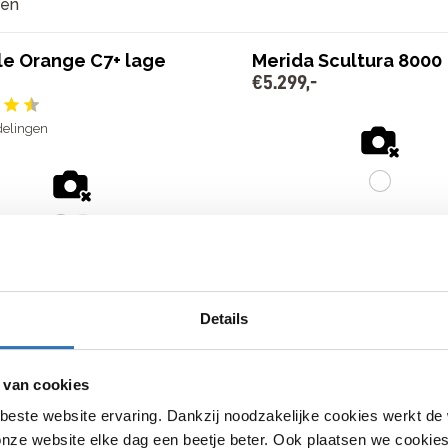
ten
le Orange C7+ lage
Merida Scultura 8000
€
5
.
299
,
-
delingen
12 Shimano Ultegra Di2 versnelling
Hydraulische schijfremmen
 Nexus versnellingen
Licht carbon frame
kes
€
5
.
299
,
-
o verlichting
Bekijk model
Details
jk model
 van cookies
beste website ervaring. Dankzij noodzakelijke cookies werkt de
nze website elke dag een beetje beter. Ook plaatsen we cookies 