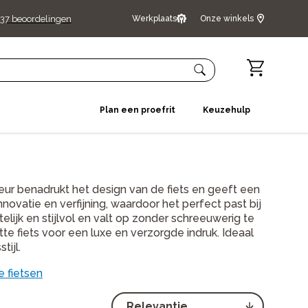
37
beoordelingen
Werkplaats
Onze winkels
Plan een proefrit
Keuzehulp
 kleur benadrukt het design van de fiets en geeft een
novatie en verfijning, waardoor het perfect past bij
elijk en stijlvol en valt op zonder schreeuwerig te
e fiets voor een luxe en verzorgde indruk. Ideaal
ijl.
 fietsen