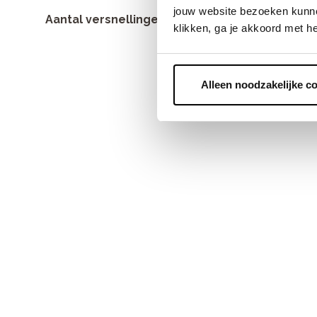
jouw website bezoeken kunne
Ketting
3
Aantal versnellingen
klikken, ga je akkoord met h
7
1
12
2
Alleen noodzakelijke c