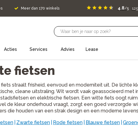
4.8
125
es
Meer dan 170 winkels
/5
Acties
Services
Advies
Lease
te fietsen
 fiets straalt frisheid, eenvoud en moderniteit uit. De lichte
tische, cleane uitstraling. Wit wordt vaak geassocieerd met in
tadsfietsen en elektrische fietsen. Een witte fiets oogt ruimt
wel de kleur onderhoud vraagt, zorgt een goed verzorgde witt
sers die houden van een strak design en een moderne levensst
ietsen
|
Zwarte fietsen
|
Rode fietsen
|
Blauwe fietsen
|
Groene