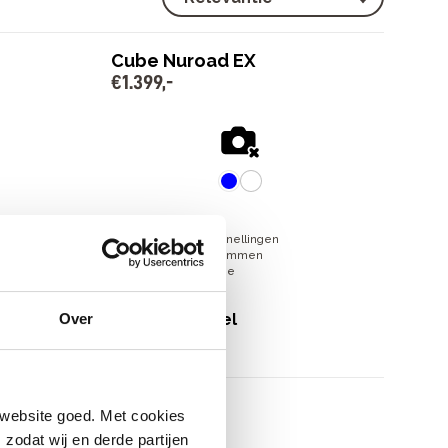
Cube Nuroad EX
€
1
.
399
,
-
en
24 Shimano GRX versnellingen
Hydraulische schijfremmen
Licht aluminium frame
€
1
.
399
,
-
Bekijk model
Over
 website goed. Met cookies
zodat wij en derde partijen