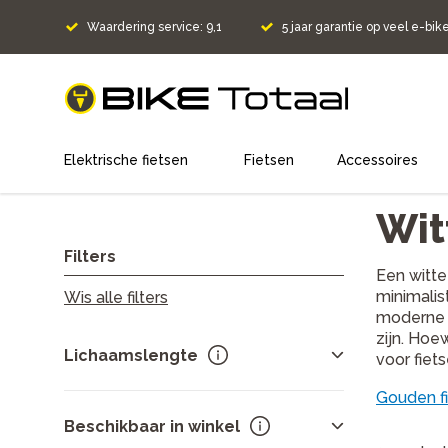
Waardering service: 9,1
5 jaar garantie op veel e-bik
home
Elektrische fietsen
Fietsen
Accessoires
Wit
Filters
Een witte
minimalis
Wis alle filters
moderne s
zijn. Hoe
Lichaamslengte
voor fiet
Gouden f
Beschikbaar in winkel