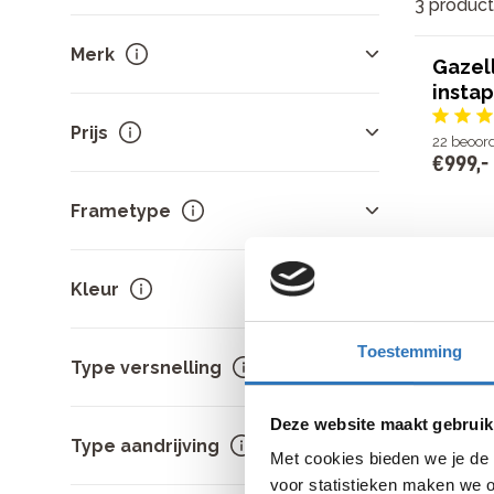
3 produc
Klik
hier
om een winkel te kiezen
Merk
Gazel
instap
Cube
1
Prijs
22
beoor
Gazelle
1
€
999
,
-
Merida
1
Sorteer op
prijs
.
Frametype
-
Unisex
2
Kleur
7 Shimano
Lage instap
1
Rollerbra
Naafdynam
€
999
,
-
Toestemming
Wit
3
Type versnelling
Beki
Blauw
2
Deze website maakt gebruik
Derailleurversnelling
2
Type aandrijving
Met cookies bieden we je de 
Naafversnelling
1
voor statistieken maken we o