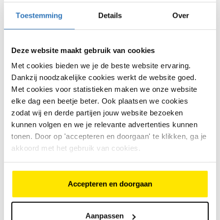
voor langere ritten
Toestemming
Details
Over
Fiets je regelmatig langere afstanden of wil je meer
ondersteuning bij tegenwind? Dan is de Altura PT een
logische stap omhoog. Deze modellen bieden meer
Deze website maakt gebruik van cookies
comfort en een grotere actieradius voor recreatief
Met cookies bieden we je de beste website ervaring.
gebruik en woon-werkverkeer.
Dankzij noodzakelijke cookies werkt de website goed.
Batavus Altura PT Pro – voor
Met cookies voor statistieken maken we onze website
elke dag een beetje beter. Ook plaatsen we cookies
intensief gebruik
zodat wij en derde partijen jouw website bezoeken
kunnen volgen en we je relevante advertenties kunnen
Dankzij de
Bosch Performance Line motor
(75 Nm)
tonen. Door op 'accepteren en doorgaan' te klikken, ga je
is de Altura PT Pro geschikt voor fietsers die veel
kilometers maken. Tegenwind, bruggen of langere
akkoord met het gebruik van cookies.
afstanden vragen minder inspanning, terwijl de fiets
comfortabel blijft rijden.
Accepteren en doorgaan
Batavus Finez – premium comfort
De Finez-serie behoort tot de meest comfortabele
Aanpassen