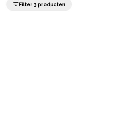
Filter 3 producten
home
Populaire categorieën
Onze service
Klantenservice
Over ons