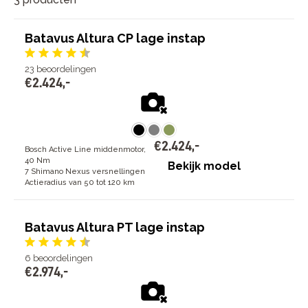
Batavus Altura CP lage instap
23
beoordelingen
€
2
.
424
,
-
€
2
.
424
,
-
Bosch Active Line middenmotor,
40 Nm
Bekijk model
7 Shimano Nexus versnellingen
Actieradius van 50 tot 120 km
Batavus Altura PT lage instap
6
beoordelingen
€
2
.
974
,
-