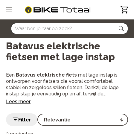
home
Batavus elektrische
fietsen met lage instap
Een
Batavus elektrische fiets
met lage instap is
ontworpen voor fietsers die vooral comfortabel,
stabiel en zorgeloos willen fietsen. Dankzij de lage
instap stap je eenvoudig op en af, terwijl de
comfortabele zithouding en betrouwbare
Bosch
Lees meer
middenmotor
zorgen voor een ontspannen
rijervaring. Daarmee zijn Batavus lage instap e-bikes
populair bij recreatieve fietsers, senioren en iedereen
Filter
die dagelijks comfortabel onderweg wil zijn.
3 producten