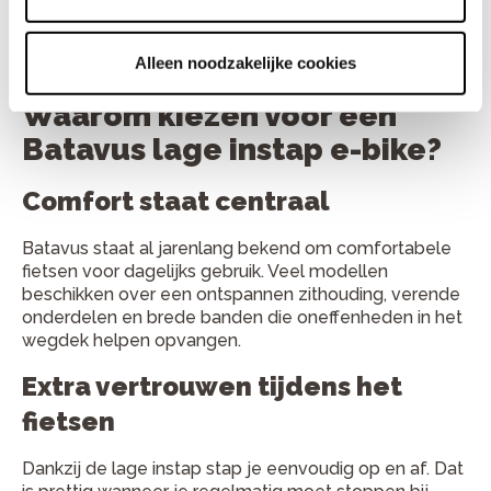
elektrische fietsen van Batavus. Met luxe afwerking,
comfortabele zithouding en uitvoeringen met
traploze Enviolo-versnellingen is dit model populair bij
Alleen noodzakelijke cookies
fietsers die veel waarde hechten aan gebruiksgemak.
Waarom kiezen voor een
Batavus lage instap e-bike?
Comfort staat centraal
Batavus staat al jarenlang bekend om comfortabele
fietsen voor dagelijks gebruik. Veel modellen
beschikken over een ontspannen zithouding, verende
onderdelen en brede banden die oneffenheden in het
wegdek helpen opvangen.
Extra vertrouwen tijdens het
fietsen
Dankzij de lage instap stap je eenvoudig op en af. Dat