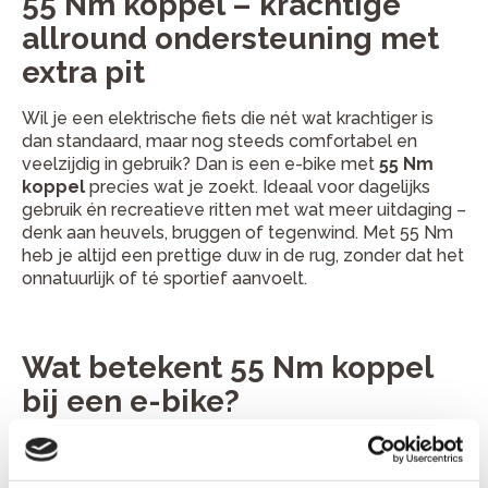
55 Nm koppel – krachtige
allround ondersteuning met
extra pit
Wil je een elektrische fiets die nét wat krachtiger is
dan standaard, maar nog steeds comfortabel en
veelzijdig in gebruik? Dan is een e-bike met
55 Nm
koppel
precies wat je zoekt. Ideaal voor dagelijks
gebruik én recreatieve ritten met wat meer uitdaging –
denk aan heuvels, bruggen of tegenwind. Met 55 Nm
heb je altijd een prettige duw in de rug, zonder dat het
onnatuurlijk of té sportief aanvoelt.
Wat betekent 55 Nm koppel
bij een e-bike?
Het koppel (Nm) geeft aan hoeveel kracht de motor
levert bij het ondersteunen van je trapbeweging. Een