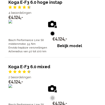
Koga E-F3 6.0 hoge instap
4
beoordelingen
€
4
.
124
,
-
€
4
.
124
,
-
Bosch Performance Line SX
middenmotor, 55 Nm
Bekijk model
Enviolo traploze versnellingen
Actieradius van 50 tot 100 km
Koga E-F3 6.0 mixed
2
beoordelingen
€
4
.
124
,
-
€
4
.
124
,
-
Bosch Performance Line SX