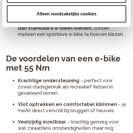
belading
: bijvoorbeeld met kinderzitje,
boodschappen of fietstassen.
Alleen noodzakelijke cookies
Gebruikers die net iets meer kracht willen
dan standaard e-bikes bieden
, zonder
meteen een sportieve e-bike te hoeven kiezen.
De voordelen van een e-bike
met 55 Nm
Krachtige ondersteuning
– perfect voor
zowel stadsgebruik als recreatief fietsen in
gevarieerd terrein.
Vlot optrekken en comfortabel klimmen
– je
merkt direct verschil bij bruggen of heuvels.
Veelzijdig inzetbaar
– krachtig genoeg voor
wat zwaardere omstandigheden, maar nog