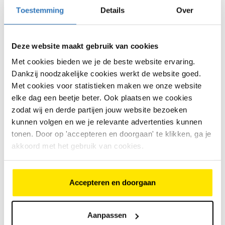
koppel van 55 Nm zorgt voor krachtige ondersteuning,
Toestemming
Details
Over
waardoor je moeiteloos optrekt, vlot heuvels op rijdt
en lekker ontspannen fietst, ook met een beetje
tegenwind of een vollere fiets. Je merkt het verschil –
zonder dat je inlevert op comfort of controle.
Deze website maakt gebruik van cookies
Met cookies bieden we je de beste website ervaring.
Dankzij noodzakelijke cookies werkt de website goed.
Voor wie is een elektrische
Met cookies voor statistieken maken we onze website
fiets met 55 Nm geschikt?
elke dag een beetje beter. Ook plaatsen we cookies
zodat wij en derde partijen jouw website bezoeken
kunnen volgen en we je relevante advertenties kunnen
Een e-bike met 55 Nm koppel is perfect voor:
tonen. Door op 'accepteren en doorgaan' te klikken, ga je
Woon-werkverkeer met afwisselend terrein
:
akkoord met het gebruik van cookies.
bruggen, dijken of wat langere afstanden? Geen
probleem.
Recreatieve tochten met wat meer
Accepteren en doorgaan
uitdaging
: ook als je af en toe een heuvel
tegenkomt of een stevige wind vangt.
Aanpassen
Fietsers met lichte tot gemiddelde