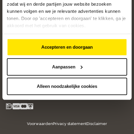
zodat wij en derde partijen jouw website bezoeken
kunnen volgen en we je relevante advertenties kunnen
Altijd op de hoogte van onze acties
tonen. Door op 'accepteren en doorgaan' te klikken, ga je
Ontvang de beste aanbiedingen en persoonlijk advies.
akkoord met het gebruik van cookies.
Aanmelden
Accepteren en doorgaan
Aanpassen
Volg ons
Alleen noodzakelijke cookies
instagram
facebook
youtube
- new window
- new window
- new window
Betaalmogelijkheden
Voorwaarden
Privacy statement
Disclaimer