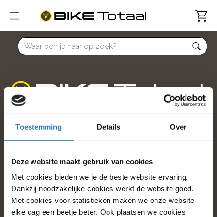
home
home
Populaire categorieën
Toestemming
Details
Over
Onze service
Deze website maakt gebruik van cookies
Klantenservice
Met cookies bieden we je de beste website ervaring.
Over ons
Dankzij noodzakelijke cookies werkt de website goed.
Met cookies voor statistieken maken we onze website
/5
4.8
elke dag een beetje beter. Ook plaatsen we cookies
12517
beoordelingen