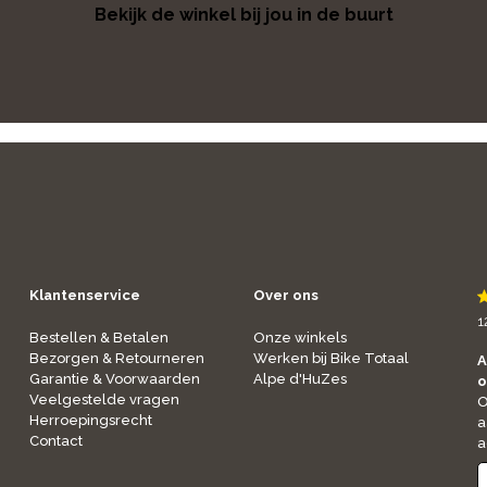
Bekijk de winkel bij jou in de buurt
Klantenservice
Over ons
1
Bestellen & Betalen
Onze winkels
Bezorgen & Retourneren
Werken bij Bike Totaal
A
Garantie & Voorwaarden
Alpe d'HuZes
o
Veelgestelde vragen
O
Herroepingsrecht
a
Contact
a