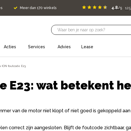
4.8
125
es
Meer dan 170 winkels
/5
Acties
Services
Advies
Lease
a ION foutcode E23
e E23: wat betekent he
mer van de motor niet klopt of niet goed is gekoppeld aan 
en correct zijn aangesloten. Blijft de foutcode zichtbaar, g