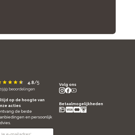
/5
4.8
Volg ons
2559
beoordelingen
instagram
facebook
youtube
- new window
- new window
- new window
ltijd op de hoogte van
Betaalmogelijkheden
nze acties
ntvang de beste
anbiedingen en persoonlijk
dvies.