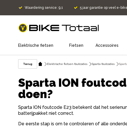
Waardering service: 9,1
5 jaar garantie op veel e-bik
home
Elektrische fietsen
Fietsen
Accessoires
Terug
Elektrische fietsen foutcodes
Sparta foutcodes
Spart
Sparta ION foutcod
doen?
Sparta ION foutcode E23 betekent dat het serienum
batterijpakket niet correct.
De eerste stap is om te controleren of alle onderdel