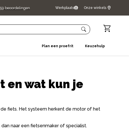
59
beoordelingen
Werkplaats
Onze winkels
Plan een proefrit
Keuzehulp
t en wat kun je
de fiets. Het systeem herkent de motor of het
a dan naar een fietsenmaker of specialist.