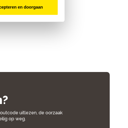
cepteren en doorgaan
n?
 foutcode uitlezen, de oorzaak
eilig op weg.