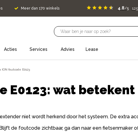
4.8
125
es
Meer dan 170 winkels
/5
Acties
Services
Advies
Lease
a ION foutcode E0123
e E0123: wat betekent 
xtender niet wordt herkend door het systeem. De extra acc
Blijft de foutcode zichtbaar, ga dan naar een fietsenmaker of