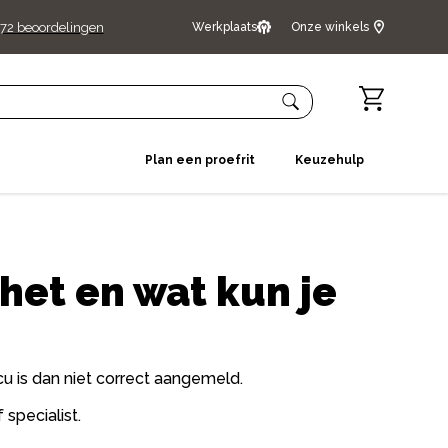
72
beoordelingen
Werkplaats
Onze winkels
Plan een proefrit
Keuzehulp
het en wat kun je
u is dan niet correct aangemeld.
 specialist.