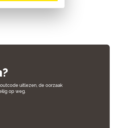
n?
 foutcode uitlezen, de oorzaak
eilig op weg.