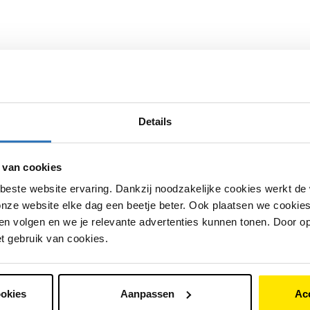
 aanmelden in het systeem.
ker?
Details
 van cookies
beste website ervaring. Dankzij noodzakelijke cookies werkt de
e
nze website elke dag een beetje beter. Ook plaatsen we cookies 
n volgen en we je relevante advertenties kunnen tonen. Door op
et gebruik van cookies.
 normaal.
ookies
Aanpassen
Ac
e?