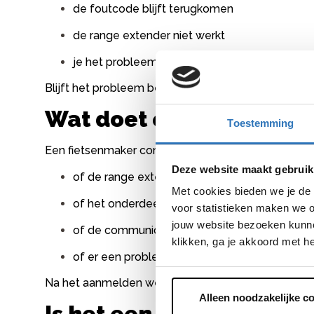
de foutcode blijft terugkomen
de range extender niet werkt
je het probleem niet direct kunt oplossen
Blijft het probleem bestaan, laat dan de extender
Wat doet een fietsenma
Toestemming
Een fietsenmaker controleert meestal:
Deze website maakt gebruik
of de range extender correct is aangesloten
Met cookies bieden we je de 
of het onderdeel is aangemeld in de softwar
voor statistieken maken we o
jouw website bezoeken kunne
of de communicatie goed werkt
klikken, ga je akkoord met h
of er een probleem zit in het systeem
Na het aanmelden werkt de extender meestal weer
Alleen noodzakelijke c
Is het een dure reparati