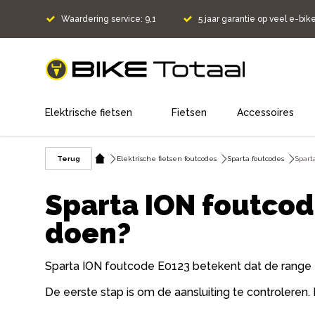
Waardering service: 9,1
5 jaar garantie op veel e-bik
home
Elektrische fietsen
Fietsen
Accessoires
Terug
Elektrische fietsen foutcodes
Sparta foutcodes
Spart
Sparta ION foutcod
doen?
Sparta ION foutcode E0123 betekent dat de range e
De eerste stap is om de aansluiting te controleren. 