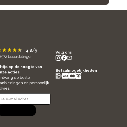
/5
4.8
Volg ons
2572
beoordelingen
instagram
facebook
youtube
- new window
- new window
- new window
ltijd op de hoogte van
Betaalmogelijkheden
nze acties
ntvang de beste
anbiedingen en persoonlijk
dvies.
Aanmelden