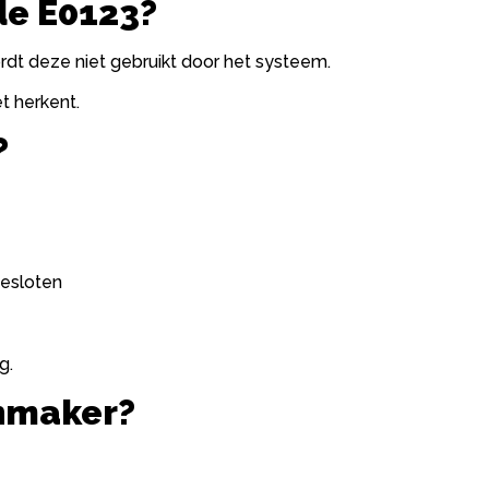
de E0123?
ordt deze niet gebruikt door het systeem.
t herkent.
?
gesloten
g.
enmaker?