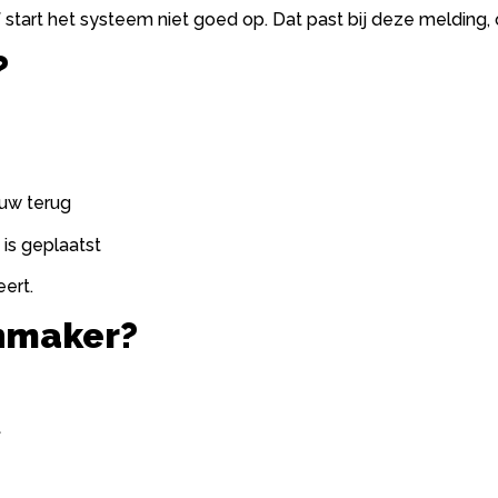
start het systeem niet goed op. Dat past bij deze melding, 
?
euw terug
 is geplaatst
eert.
enmaker?
t