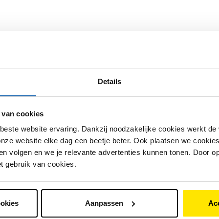
een Bosch eBike-dealer als het probleem blijft bestaan.
ker?
Details
 van cookies
beste website ervaring. Dankzij noodzakelijke cookies werkt de
nze website elke dag een beetje beter. Ook plaatsen we cookies 
n volgen en we je relevante advertenties kunnen tonen. Door op
 de accu verder worden getest of vervangen. Dat hangt af 
et gebruik van cookies.
ng.
e?
ookies
Aanpassen
Ac
 goed geplaatst zit of een klein contactprobleem.