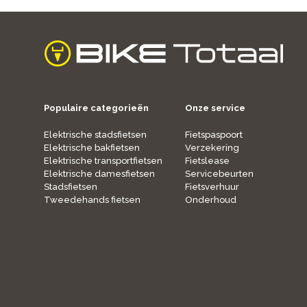
home
Populaire categorieën
Onze service
Elektrische stadsfietsen
Fietspaspoort
Elektrische bakfietsen
Verzekering
Elektrische transportfietsen
Fietslease
Elektrische damesfietsen
Servicebeurten
Stadsfietsen
Fietsverhuur
Tweedehands fietsen
Onderhoud