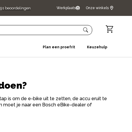
91
beoordelingen
Werkplaats
Onze winkels
Plan een proefrit
Keuzehulp
 doen?
 is om de e-bike uit te zetten, de accu eruit te
an moet je naar een Bosch eBike-dealer of