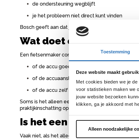
de ondersteuning wegblijft
je het probleem niet direct kunt vinden
Bosch geeft aan dat je contact moet opnemen met 
Wat doet een fietsenma
Toestemming
Een fietsenmaker controleert meestal:
of de accu goed contact maakt
Deze website maakt gebruik
of de accuaansluiting in orde is
Met cookies bieden we je de 
voor statistieken maken we o
of de accu zelf nog goed werkt
jouw website bezoeken kunne
Soms is het alleen een contactprobleem. Soms moet
klikken, ga je akkoord met h
praktijkinschatting op basis van het type foutmeldi
Is het een dure reparati
Alleen noodzakelijke c
Vaak niet, als het alleen gaat om een accu die niet