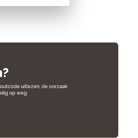
n?
 foutcode uitlezen, de oorzaak
eilig op weg.