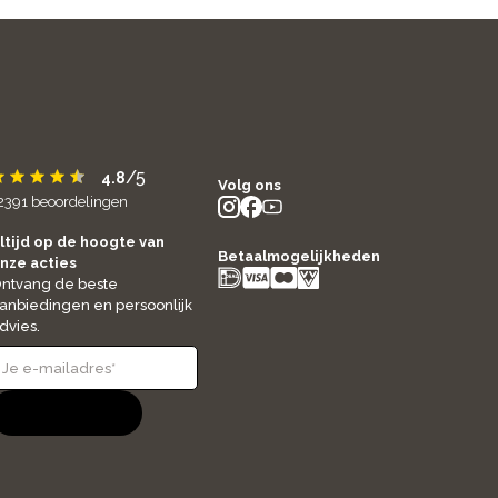
/5
4.8
Volg ons
2391
beoordelingen
instagram
facebook
youtube
- new window
- new window
- new window
ltijd op de hoogte van
Betaalmogelijkheden
nze acties
ntvang de beste
anbiedingen en persoonlijk
dvies.
Aanmelden