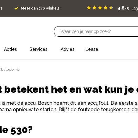
4.8
123
es
Meer dan 170 winkels
/5
Acties
Services
Advies
Lease
 foutcode 530
 betekent het en wat kun je
 met de accu. Bosch noemt dit een accufout. De eerste stap
aarna opnieuw te starten. Blijft de foutcode terugkomen, d
de 530?