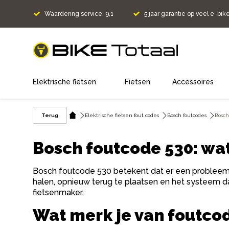
Waardering service: 9,1
5 jaar garantie op veel e-bik
home
Elektrische fietsen
Fietsen
Accessoires
Terug
Elektrische fietsen fout codes
Bosch foutcodes
Bosch
Bosch foutcode 530: wat
Bosch foutcode 530 betekent dat er een probleem is
halen, opnieuw terug te plaatsen en het systeem d
fietsenmaker.
Wat merk je van foutco