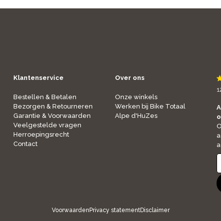
Klantenservice
Over ons
1
Bestellen & Betalen
Onze winkels
Bezorgen & Retourneren
Werken bij Bike Totaal
A
Garantie & Voorwaarden
Alpe d'HuZes
o
Veelgestelde vragen
O
Herroepingsrecht
a
Contact
a
Voorwaarden
Privacy statement
Disclaimer