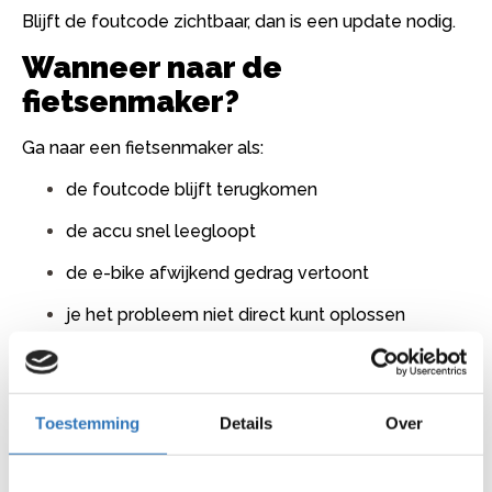
Blijft de foutcode zichtbaar, dan is een update nodig.
Wanneer naar de
fietsenmaker?
Ga naar een fietsenmaker als:
de foutcode blijft terugkomen
de accu snel leegloopt
de e-bike afwijkend gedrag vertoont
je het probleem niet direct kunt oplossen
Blijft het probleem bestaan, laat dan de software en
elektronica controleren.
Wat doet een fietsenmaker?
Toestemming
Details
Over
Een fietsenmaker controleert meestal: