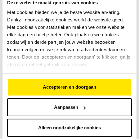
Deze website maakt gebruik van cookies
of de software up-to-date is
Met cookies bieden we je de beste website ervaring.
of de stroommetingen correct zijn
Dankzij noodzakelijke cookies werkt de website goed.
Met cookies voor statistieken maken we onze website
of er een probleem zit in de controller
elke dag een beetje beter. Ook plaatsen we cookies
of verdere diagnose nodig is
zodat wij en derde partijen jouw website bezoeken
kunnen volgen en we je relevante advertenties kunnen
Is het een dure reparatie?
tonen. Door op 'accepteren en doorgaan' te klikken, ga je
akkoord met het gebruik van cookies.
Vaak niet, als een software-update voldoende is.
Duurder wordt het als er een probleem zit in de
elektronica.
Accepteren en doorgaan
Aanpassen
Alleen noodzakelijke cookies
Foutcode laten