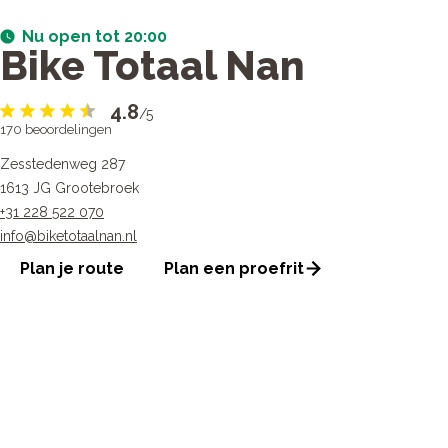
Nu open tot 20:00
Bike Totaal Nan
4.8
/5
170
beoordelingen
Zesstedenweg 287
1613 JG Grootebroek
+31 228 522 070
info@biketotaalnan.nl
Plan je route
Plan een proefrit