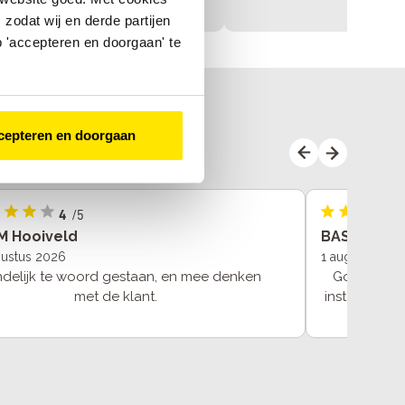
zodat wij en derde partijen
 'accepteren en doorgaan' te
cepteren en doorgaan
4
/5
M Hooiveld
BASTIAANS
gustus 2026
1 augustus 20
ndelijk te woord gestaan, en mee denken
Goede serv
met de klant.
instellen va
hij werkt. T