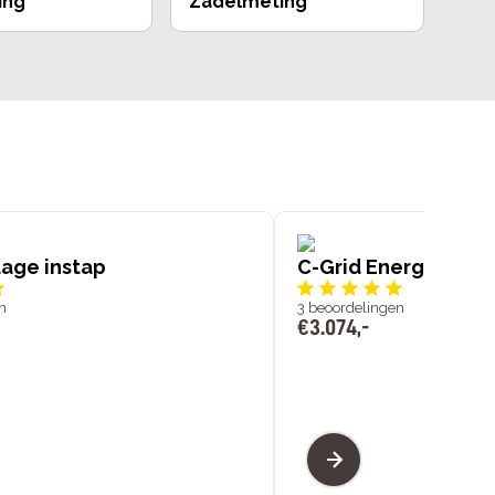
ing
Zadelmeting
lage instap
C-Grid Energy lage 
n
3
beoordelingen
€
3
.
074
,
-