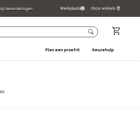
19
beoordelingen
Werkplaats
Onze winkels
Plan een proefrit
Keuzehulp
res