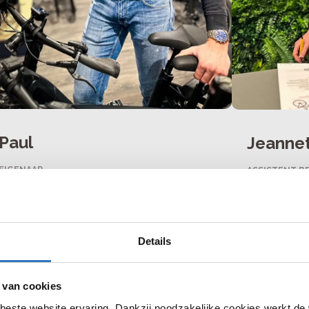
Paul
Jeanne
EIGENAAR
ASSISTENT BE
"Carrière gemaakt als topsporter in het
"De goedlac
mountainbiken en daarna gestart in de
assistent be
werkplaats om het vak te leren.
management
samen met P
Details
Vanaf juli 2025 trotse eigenaar en
organisatie.
ontwikkelt zich nu in een andere topsport
fietser is k
"ondernemen."
je aankoop."
 van cookies
beste website ervaring. Dankzij noodzakelijke cookies werkt de