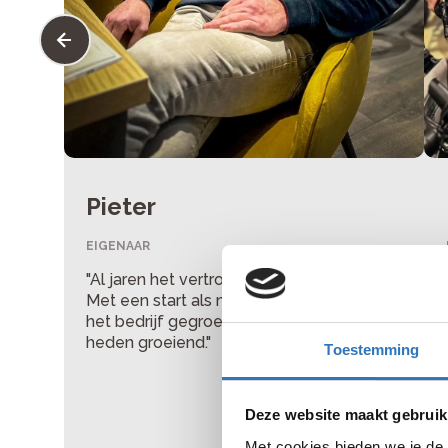
Pieter
EIGENAAR
"Al jaren het vertrouwde gezicht bij Nan.
Met een start als monteur langzaam in
het bedrijf gegroeid en van 2000 tot
heden groeiend."
Toestemming
Deze website maakt gebruik
Met cookies bieden we je de 