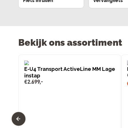
Fiets inruilen
vervangfiets
Bekijk ons assortiment
E-U4 Transport ActiveLine MM Lage
instap
€
2
.
699
,
-