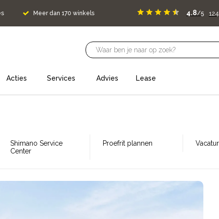
4.8
124
es
Meer dan 170 winkels
/5
Acties
Services
Advies
Lease
Shimano Service
Proefrit plannen
Vacatu
Center