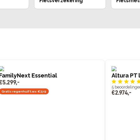
Fietsverzekering
Fietsmet
FamilyNext Essential
Altura PT 
€
5
.
299
,
-
5
beoordelinge
€
2
.
974
,
-
Gratis regenhuif t.w.v. €379