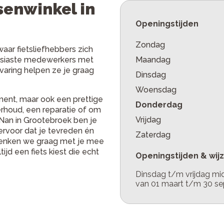
senwinkel in
Openingstijden
Zondag
waar fietsliefhebbers zich
ousiaste medewerkers met
Maandag
varing helpen ze je graag
Dinsdag
Woensdag
iment, maar ook een prettige
Donderdag
erhoud, een reparatie of om
Vrijdag
l Nan in Grootebroek ben je
ervoor dat je tevreden én
Zaterdag
denken we graag met je mee
ijd een fiets kiest die echt
Openingstijden & wij
Dinsdag t/m vrijdag mi
van 01 maart t/m 30 sep