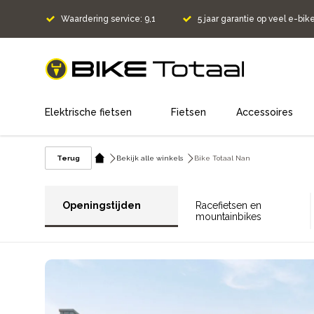
Waardering service: 9,1
5 jaar garantie op veel e-bik
home
Elektrische fietsen
Fietsen
Accessoires
Terug
Bekijk alle winkels
Bike Totaal Nan
Openingstijden
Racefietsen en
mountainbikes